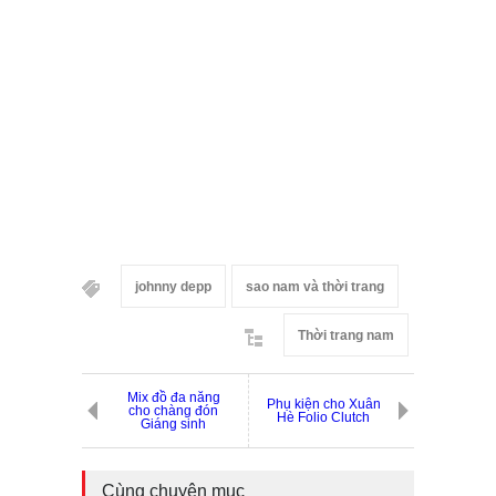
johnny depp
sao nam và thời trang
Thời trang nam
Mix đồ đa năng
Phụ kiện cho Xuân
cho chàng đón
Hè Folio Clutch
Giáng sinh
Cùng chuyên mục