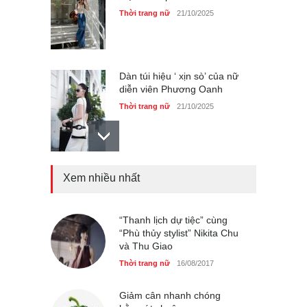
Thời trang nữ
21/10/2025
Dàn túi hiệu ‘ xịn sò’ của nữ
diễn viên Phương Oanh
Thời trang nữ
21/10/2025
Xem nhiều nhất
Mẫu áo khoác đẹp cho phụ
nữ 40+
Thời trang nữ
21/10/2025
“Thanh lịch dự tiệc” cùng
“Phù thủy stylist” Nikita Chu
và Thu Giao
Chiếc áo dài cưới của Hoa
Thời trang nữ
16/08/2017
hậu Đỗ Hà ?
Thời trang nữ
21/10/2025
Giảm cân nhanh chóng