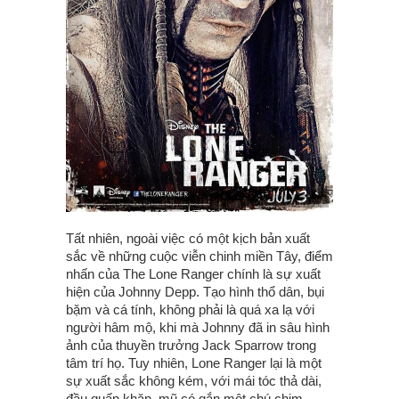
Tất nhiên, ngoài việc có một kịch bản xuất
sắc về những cuộc viễn chinh miền Tây, điểm
nhấn của The Lone Ranger chính là sự xuất
hiện của Johnny Depp. Tạo hình thổ dân, bụi
bặm và cá tính, không phải là quá xa lạ với
người hâm mộ, khi mà Johnny đã in sâu hình
ảnh của thuyền trưởng Jack Sparrow trong
tâm trí họ. Tuy nhiên, Lone Ranger lại là một
sự xuất sắc không kém, với mái tóc thả dài,
đầu quấn khăn, mũ có gắn một chú chim.