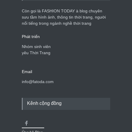
Còn gọi là FASHION TODAY à blog chuyên
sưu tầm hình ảnh, thông tin thời trang, người
Mẫu áo khoác đẹp cho phụ
nổi tiếng trong ngành nghề thời trang
nữ 40+
Thời trang nữ
21/10/2025
Phát triển
Nhóm sinh viên
yêu Thời Trang
Email
info@fatoda.com
Kênh cộng đồng