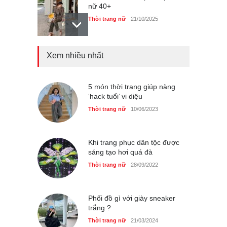
nữ 40+
Thời trang nữ
21/10/2025
Xem nhiều nhất
Chiếc áo dài cưới của Hoa
hậu Đỗ Hà ?
Thời trang nữ
21/10/2025
5 món thời trang giúp nàng
‘hack tuổi’ vi diệu
Thời trang nữ
10/06/2023
GAP Hoodie biểu tượng
sáng tạo mới của giới trẻ
Khi trang phục dân tộc được
sáng tạo hơi quá đà
Thời trang nữ
21/10/2025
Thời trang nữ
28/09/2022
Phối đồ gì với giày sneaker
trắng ?
Thời trang nữ
21/03/2024