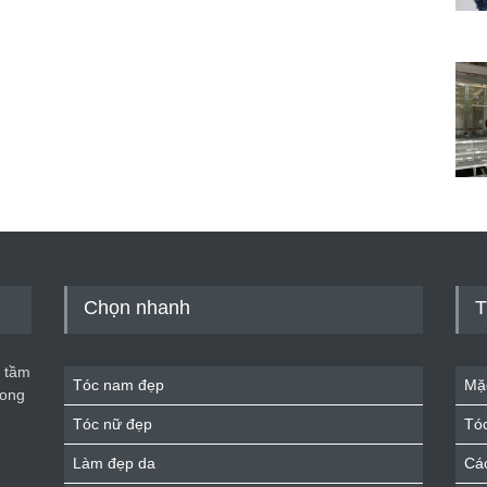
Chọn nhanh
T
 tầm
Tóc nam đẹp
Mặ
rong
Tóc nữ đẹp
Tó
Làm đẹp da
Cá