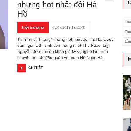
D
nhưng hot nhất đội Hà
Hồ
Thờ
Thời trang nữ
05/07/2019 19:11:40
Thờ
Thí sinh bị “khùng” nhưng hot nhất đội Hà Hồ. Được
Làm
đánh giá là thí sinh tiềm năng nhất The Face, Lily
Nguyễn được nhiều khán giả kỳ vọng sẽ làm nên
chuyện lớn khi đầu quân về team Hồ Ngọc Hà.
M
CHI TIẾT