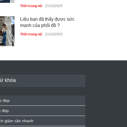
Thời trang nữ
21/10/2025
Liệu bạn đã thấy được sức
mạnh của phối đồ ?
Thời trang nữ
21/10/2025
Dàn túi hiệu ‘ xịn sò’ của nữ
diễn viên Phương Oanh
Thời trang nữ
21/10/2025
ừ khóa
Mẫu áo khoác đẹp cho phụ
c đẹp
nữ 40+
c đẹp
Thời trang nữ
21/10/2025
ch giảm cân nhanh