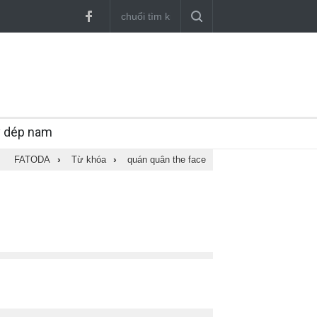
y dép nam
FATODA
›
Từ khóa
›
quán quân the face