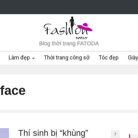
Blog thời trang FATODA
Làm đẹp
Thời trang công sở
Tóc đẹp
Già
face
Thí sinh bị “khùng”
7