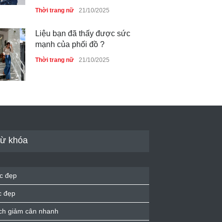
Thời trang nữ
21/10/2025
Liệu bạn đã thấy được sức
mạnh của phối đồ ?
Thời trang nữ
21/10/2025
Dàn túi hiệu ‘ xịn sò’ của nữ
diễn viên Phương Oanh
Thời trang nữ
21/10/2025
ừ khóa
Mẫu áo khoác đẹp cho phụ
c đẹp
nữ 40+
c đẹp
Thời trang nữ
21/10/2025
ch giảm cân nhanh