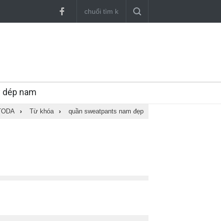
y dép nam
TODA
›
Từ khóa
›
quần sweatpants nam đẹp