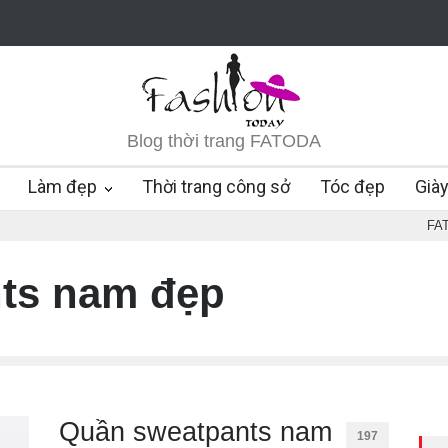
Blog thời trang FATODA
Làm đẹp
Thời trang công sở
Tóc đẹp
Già
FA
ts nam đẹp
Quần sweatpants nam
197