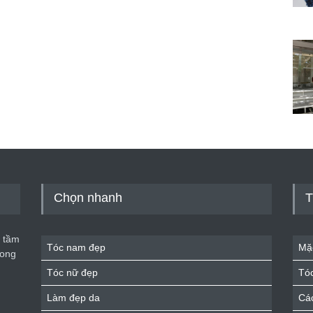
Chọn nhanh
T
 tầm
Tóc nam đẹp
Mặ
rong
Tóc nữ đẹp
Tó
Làm đẹp da
Cá