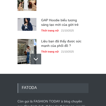
GAP Hoodie biểu tượng
sáng tạo mới của giới trẻ
Thời trang nữ
21/10/2025
Liệu bạn đã thấy được sức
mạnh của phối đồ ?
Thời trang nữ
21/10/2025
Dàn túi hiệu ‘ xịn sò’ của nữ
diễn viên Phương Oanh
Thời trang nữ
21/10/2025
FATODA
Còn gọi là FASHION TODAY à blog chuyên