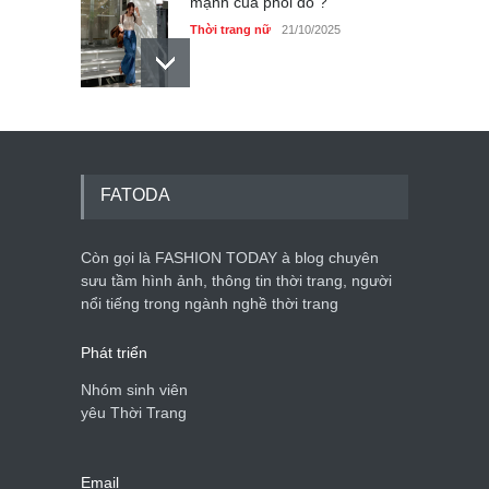
mạnh của phối đồ ?
Thời trang nữ
21/10/2025
Dàn túi hiệu ‘ xịn sò’ của nữ
diễn viên Phương Oanh
Thời trang nữ
21/10/2025
FATODA
Còn gọi là FASHION TODAY à blog chuyên
sưu tầm hình ảnh, thông tin thời trang, người
Mẫu áo khoác đẹp cho phụ
nổi tiếng trong ngành nghề thời trang
nữ 40+
Thời trang nữ
21/10/2025
Phát triển
Nhóm sinh viên
yêu Thời Trang
Email