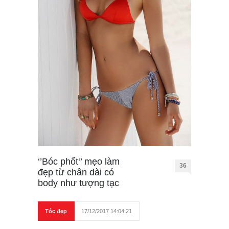
‘’Bóc phốt‘’ mẹo làm
36
đẹp từ chân dài có
body như tượng tạc
Tóc đẹp
17/12/2017 14:04:21