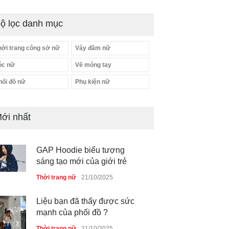
ộ lọc danh mục
hời trang công sở nữ
Váy đầm nữ
óc nữ
Vẽ móng tay
hối đồ nữ
Phụ kiện nữ
ới nhất
GAP Hoodie biểu tượng
sáng tạo mới của giới trẻ
Thời trang nữ
21/10/2025
Liệu bạn đã thấy được sức
mạnh của phối đồ ?
Thời trang nữ
21/10/2025