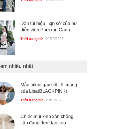
Dàn túi hiệu ‘ xịn sò’ của nữ
diễn viên Phương Oanh
Thời trang nữ
21/10/2025
em nhiều nhất
Mẫu áo khoác đẹp cho phụ
nữ 40+
Thời trang nữ
21/10/2025
Mẫu bikini gây sốt cõi mạng
của Lisa(BLACKPINK)
Chiếc áo dài cưới của Hoa
Thời trang nữ
23/10/2023
hậu Đỗ Hà ?
Thời trang nữ
21/10/2025
Chiếc mũi xinh xắn không
cần đụng đến dao kéo