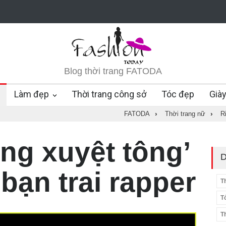
Blog thời trang FATODA
Làm đẹp
Thời trang công sở
Tóc đẹp
Già
FATODA
›
Thời trang nữ
›
R
ng xuyệt tông’
D
 bạn trai rapper
T
T
T