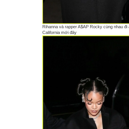
Rihanna và rapper A$AP Rocky cùng nhau đi ăn 
California mới đây