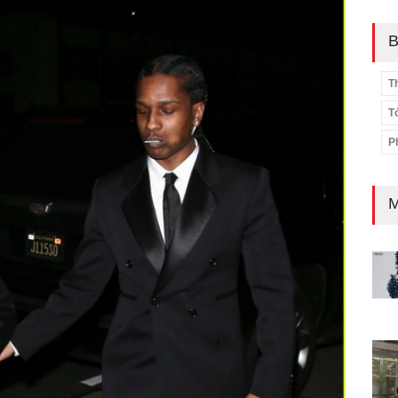
B
T
T
P
M