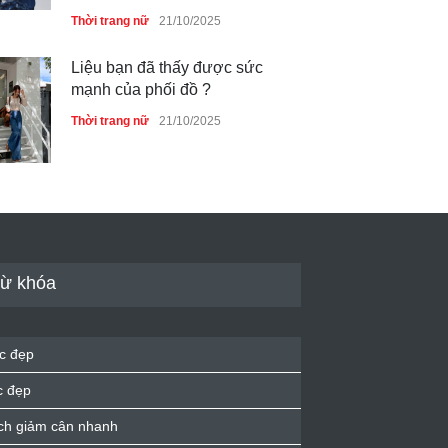
Thời trang nữ
21/10/2025
Liệu bạn đã thấy được sức
mạnh của phối đồ ?
Thời trang nữ
21/10/2025
Dàn túi hiệu ‘ xịn sò’ của nữ
diễn viên Phương Oanh
Thời trang nữ
21/10/2025
ừ khóa
Mẫu áo khoác đẹp cho phụ
c đẹp
nữ 40+
c đẹp
Thời trang nữ
21/10/2025
ch giảm cân nhanh