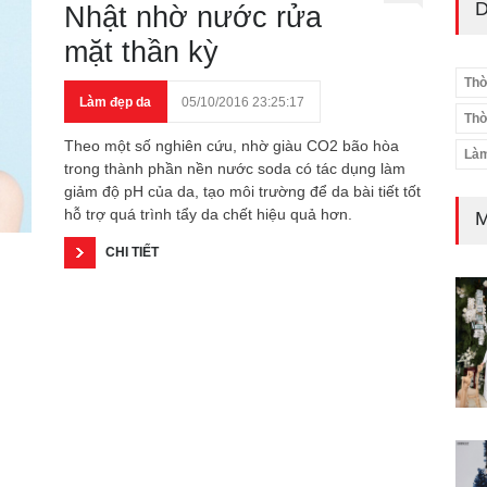
D
Nhật nhờ nước rửa
mặt thần kỳ
Thờ
Làm đẹp da
05/10/2016 23:25:17
Thờ
Theo một số nghiên cứu, nhờ giàu CO2 bão hòa
Làm
trong thành phần nền nước soda có tác dụng làm
giảm độ pH của da, tạo môi trường để da bài tiết tốt
hỗ trợ quá trình tẩy da chết hiệu quả hơn.
M
CHI TIẾT