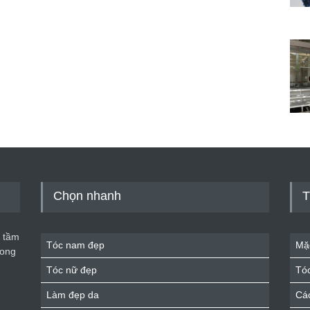
Chọn nhanh
T
 tầm
Tóc nam đẹp
Mặ
rong
Tóc nữ đẹp
Tó
Làm đẹp da
Cá