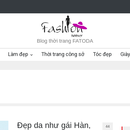
Blog thời trang FATODA
Làm đẹp
Thời trang công sở
Tóc đẹp
Già
Đẹp da như gái Hàn,
44