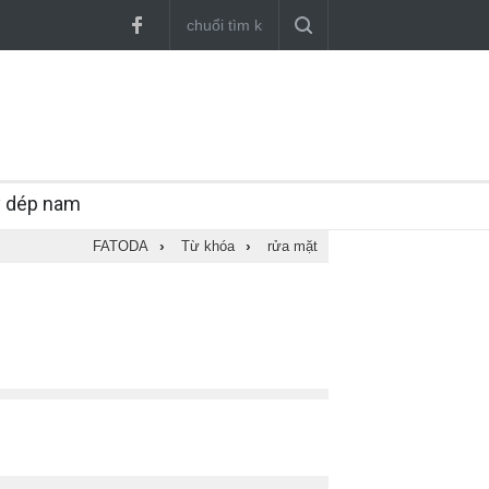
y dép nam
FATODA
›
Từ khóa
›
rửa mặt