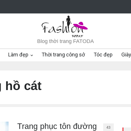
Blog thời trang FATODA
Làm đẹp
Thời trang công sở
Tóc đẹp
Già
 hồ cát
Trang phục tôn đường
43