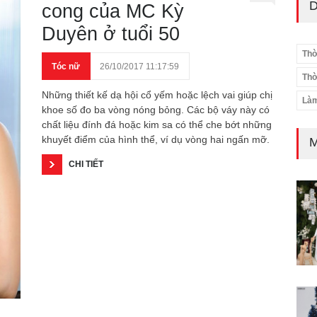
D
cong của MC Kỳ
Duyên ở tuổi 50
Thờ
Tóc nữ
26/10/2017 11:17:59
Thờ
Những thiết kế dạ hội cổ yếm hoặc lệch vai giúp chị
Làm
khoe số đo ba vòng nóng bỏng. Các bộ váy này có
chất liệu đính đá hoặc kim sa có thể che bớt những
khuyết điểm của hình thể, ví dụ vòng hai ngấn mỡ.
M
CHI TIẾT