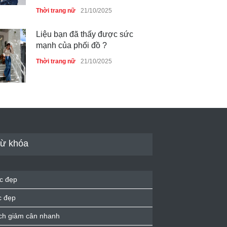
Thời trang nữ
21/10/2025
Liệu bạn đã thấy được sức
mạnh của phối đồ ?
Thời trang nữ
21/10/2025
Dàn túi hiệu ‘ xịn sò’ của nữ
diễn viên Phương Oanh
Thời trang nữ
21/10/2025
ừ khóa
Mẫu áo khoác đẹp cho phụ
c đẹp
nữ 40+
c đẹp
Thời trang nữ
21/10/2025
ch giảm cân nhanh