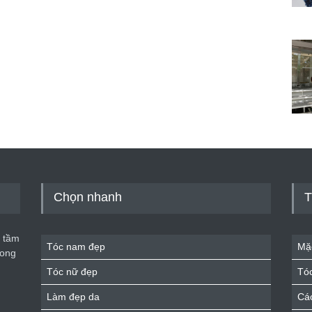
Chọn nhanh
T
 tầm
Tóc nam đẹp
Mặ
rong
Tóc nữ đẹp
Tó
Làm đẹp da
Cá