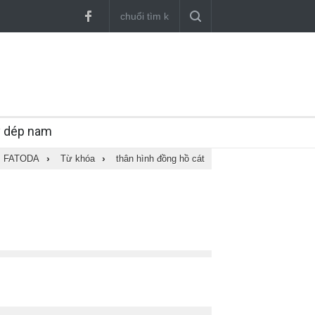
y dép nam
FATODA
›
Từ khóa
›
thân hình đồng hồ cát