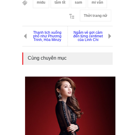
midu
tâm tít
sam
mi vân
Thời trang nữ
Thanh lịch xuống
Ngắm vẻ gợi cảm
phố như Phương
đến từng centimet
Trinh, Hòa Minzy
của Linh Chi
Cùng chuyên mục