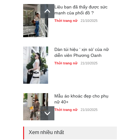
Liệu bạn đã thấy được sức
mạnh của phối đồ ?
Thời trang nữ
21/10/2025
Dàn túi hiệu ‘ xịn sò’ của nữ
diễn viên Phương Oanh
Thời trang nữ
21/10/2025
Mẫu áo khoác đẹp cho phụ
nữ 40+
Thời trang nữ
21/10/2025
Xem nhiều nhất
Chiếc áo dài cưới của Hoa
hậu Đỗ Hà ?