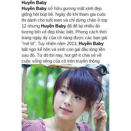
Huyền Baby
Huyền Baby
sở hữu gương mặt xinh đẹp
giống hệt búp bê. Ngày đó khi tham gia cuộc
thi dành cho tuổi teen và chỉ dừng chân ở top
12 nhưng
Huyền Baby
đã để lại nhiều ấn
tượng bởi vẻ đẹp khác biệt. Phong cách thời
trang ngày ấy của cô nàng được các bạn gái
"mê tít". Tuy nhiên năm 2013,
Huyền Baby
bất ngờ kế hôn và sinh con gái đầu lòng liền
sau đó. Từ đó tới nay, hot girl ít chia sẻ về
cuộc sống riêng của cô trên truyền thông.