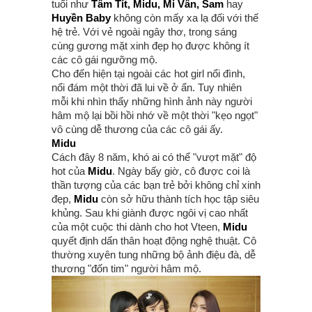
tuổi như
Tâm Tít, Midu, Mi Vân, Sam
hay
Huyền Baby
không còn mấy xa lạ đối với thế
hệ trẻ. Với vẻ ngoài ngây thơ, trong sáng
cùng gương mặt xinh đẹp họ được không ít
các cô gái ngưỡng mộ.
Cho đến hiện tại ngoài các hot girl nổi đình,
nổi đám một thời đã lui về ở ẩn. Tuy nhiên
mỗi khi nhìn thấy những hình ảnh này người
hâm mộ lại bồi hồi nhớ về một thời "kẹo ngọt"
vô cùng dễ thương của các cô gái ấy.
Midu
Cách đây 8 năm, khó ai có thể "vượt mặt" độ
hot của
Midu
. Ngày bấy giờ, cô được coi là
thần tượng của các bạn trẻ bởi không chỉ xinh
đẹp,
Midu
còn sở hữu thành tích học tập siêu
khủng. Sau khi giành được ngôi vị cao nhất
của một cuộc thi dành cho hot Vteen,
Midu
quyết định dấn thân hoạt động nghệ thuật. Cô
thường xuyên tung những bộ ảnh điệu đà, dễ
thương "đốn tim" người hâm mộ.