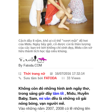
Cách đây 8 năm, khó ai có thể "vượt mặt" độ hot
của Midu. Ngày bấy giờ, cô được coi là thần tượng
của các bạn trẻ bởi không chỉ xinh đẹp, Midu còn sở
hữu thành tích học tập siêu khủng.
By
Fatoda.COM
Thời trang nữ
16/07/2016 17:32:14
Sưu tầm bởi
FATODA
33 Views
Không còn đó những hình ảnh ngây thơ,
trong sáng giờ đây
tâm tít
, Midu, Huyền
Baby, Sam,
mi vân
đều là những cô gái
nóng bỏng, vạn người mê.
Vào những năm 2007, 2008 có lẽ những tên