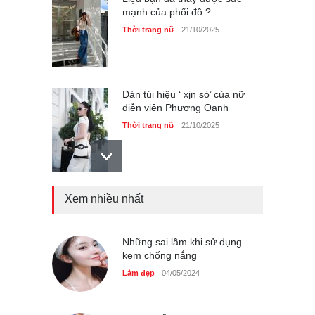
mạnh của phối đồ ?
Thời trang nữ
21/10/2025
Dàn túi hiệu ‘ xịn sò’ của nữ
diễn viên Phương Oanh
Thời trang nữ
21/10/2025
Xem nhiều nhất
Mẫu áo khoác đẹp cho phụ
nữ 40+
Thời trang nữ
21/10/2025
Những sai lầm khi sử dụng
kem chống nắng
Làm đẹp
04/05/2024
Truy tìm thông tin áo bra
‘không lộ viền’ của nữ idol
Ning Ning