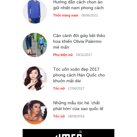
Hướng dẫn cách chọn áo
Thời trang nữ
14/10/2025
giữ nhiệt nam phong cách
Thời trang nam
06/06/2021
4 mẫu giày tôn dáng được
Cận cảnh đôi giày bệt thêu
phụ nữ Pháp tin dùng
hoa khiến Olivia Palermo
Thời trang nữ
14/10/2025
mê mẩn
Phụ kiện nữ
29/11/2017
Tóc uốn xoăn đẹp 2017
Bí quyết giữ gìn vóc dáng
phong cách Hàn Quốc cho
của diễn viên Khánh Huyền
khuôn mặt dài
Làm đẹp
14/10/2025
Tóc nữ
17/06/2017
Những mẫu tóc hè ‘chất
phát hờn’ của sao quốc tế
Tóc nữ
28/08/2016
Phong cách thời trang của
Lim Ji Yeon dạo gần đây
Thời trang nữ
14/10/2025