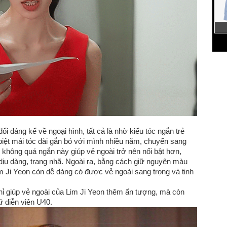
ổi đáng kể về ngoại hình, tất cả là nhờ kiểu tóc ngắn trẻ
 biệt mái tóc dài gắn bó với mình nhiều năm, chuyển sang
c không quá ngắn này giúp vẻ ngoài trở nên nổi bật hơn,
ịu dàng, trang nhã. Ngoài ra, bằng cách giữ nguyên màu
Lim Ji Yeon còn dễ dàng có được vẻ ngoài sang trọng và tinh
hỉ giúp vẻ ngoài của Lim Ji Yeon thêm ấn tượng, mà còn
ữ diễn viên U40.