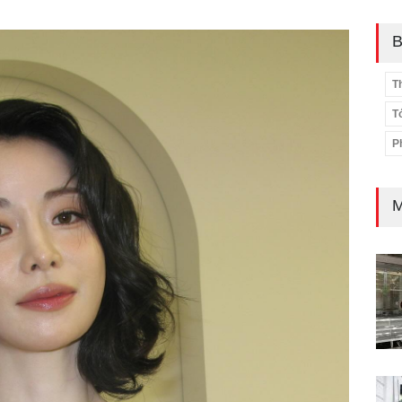
B
T
T
P
M