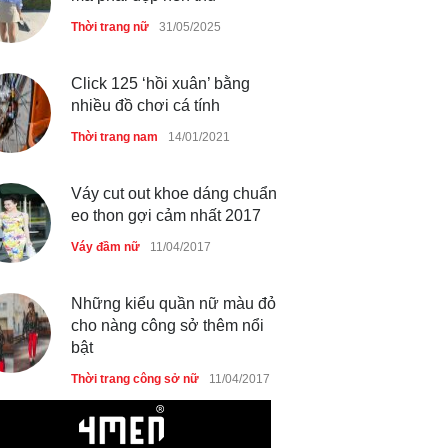
Thời trang nữ
21/10/2025
Thời trang nữ
31/05/2025
Click 125 ‘hồi xuân’ bằng
nhiều đồ chơi cá tính
Thời trang nam
14/01/2021
Váy cut out khoe dáng chuẩn
eo thon gợi cảm nhất 2017
Váy đầm nữ
11/04/2017
Những kiểu quần nữ màu đỏ
cho nàng công sở thêm nổi
bật
Thời trang công sở nữ
11/04/2017