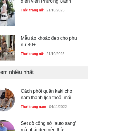
diễn viên Phương Oanh
Thời trang nữ
21/10/2025
Mẫu áo khoác đẹp cho phụ
nữ 40+
Thời trang nữ
21/10/2025
em nhiều nhất
Chiếc áo dài cưới của Hoa
hậu Đỗ Hà ?
Thời trang nữ
21/10/2025
Cách phối quần kaki cho
nam thanh lịch thoải mái
Thời trang nam
04/11/2022
GAP Hoodie biểu tượng
sáng tạo mới của giới trẻ
Set đồ công sở ‘auto sang’
mà phái đẹp nên thử