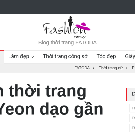
Blog thời trang FATODA
Làm đẹp
Thời trang công sở
Tóc đẹp
Già
FATODA
›
Thời trang nữ
›
P
 thời trang
D
 Yeon dạo gần
T
T
T