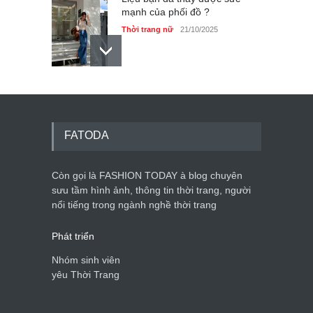
mạnh của phối đồ ?
Thời trang nữ
21/10/2025
Dàn túi hiệu ‘ xịn sò’ của nữ
diễn viên Phương Oanh
Thời trang nữ
21/10/2025
FATODA
Còn gọi là FASHION TODAY à blog chuyên
sưu tầm hình ảnh, thông tin thời trang, người
Mẫu áo khoác đẹp cho phụ
nổi tiếng trong ngành nghề thời trang
nữ 40+
Thời trang nữ
21/10/2025
Phát triển
Nhóm sinh viên
yêu Thời Trang