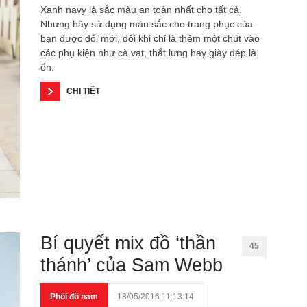
Xanh navy là sắc màu an toàn nhất cho tất cả.
Nhưng hãy sử dụng màu sắc cho trang phục của
bạn được đổi mới, đôi khi chỉ là thêm một chút vào
các phụ kiện như cà vạt, thắt lưng hay giày dép là
ổn.
CHI TIẾT
Bí quyết mix đồ ‘thần
45
thánh’ của Sam Webb
Phối đồ nam
18/05/2016 11:13:14