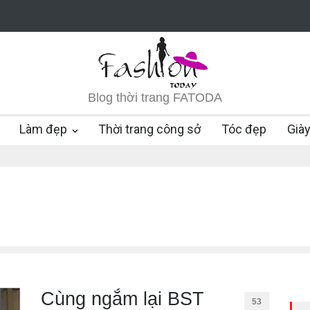
Blog thời trang FATODA
Làm đẹp
Thời trang công sở
Tóc đẹp
Già
Cùng ngắm lại BST
53