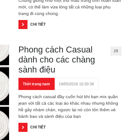
Chúng giống như một thứ màu trung tính hoàn tòan
mới, có thể làm vừa lòng tất cả những loại phụ
trang đi cùng chúng.
CHI TIẾT
Phong cách Casual
28
dành cho các chàng
sành điệu
Thời trang nam
19/05/2016 10:30:36
Phong cách casual đầy cuốn hút khi bạn mix quần
jean với tất cả các loại áo khác nhau nhưng không
hề gây nhàm chán, ngược lại nó còn tôn thêm vẻ
bảnh bao và sành điệu của bạn
CHI TIẾT