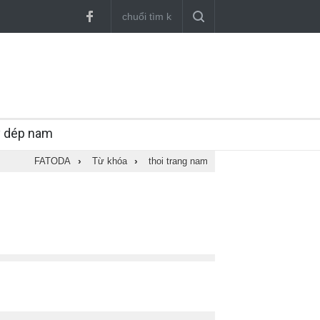
y dép nam
FATODA
›
Từ khóa
›
thoi trang nam