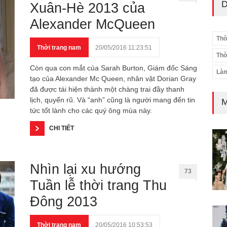
D
Xuân-Hè 2013 của
Alexander McQueen
Thờ
Thời trang nam
20/05/2016 11:23:51
Thờ
Còn qua con mắt của Sarah Burton, Giám đốc Sáng
Làm
tạo của Alexander Mc Queen, nhân vật Dorian Gray
đã được tái hiện thành một chàng trai đầy thanh
lịch, quyến rũ. Và “anh” cũng là người mang đến tin
M
tức tốt lành cho các quý ông mùa này.
CHI TIẾT
Nhìn lại xu hướng
73
Tuần lễ thời trang Thu
Đông 2013
Thời trang nam
20/05/2016 10:53:53