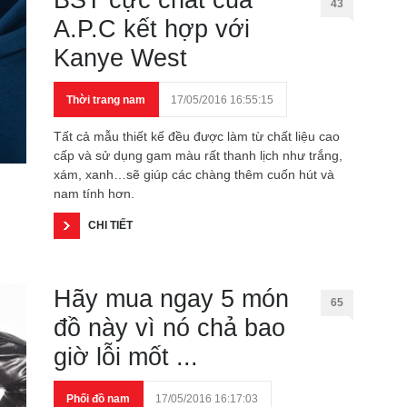
BST cực chất của
43
A.P.C kết hợp với
Kanye West
Thời trang nam
17/05/2016 16:55:15
Tất cả mẫu thiết kế đều được làm từ chất liệu cao
cấp và sử dụng gam màu rất thanh lịch như trắng,
xám, xanh…sẽ giúp các chàng thêm cuốn hút và
nam tính hơn.
CHI TIẾT
Hãy mua ngay 5 món
65
đồ này vì nó chả bao
giờ lỗi mốt ...
Phối đồ nam
17/05/2016 16:17:03