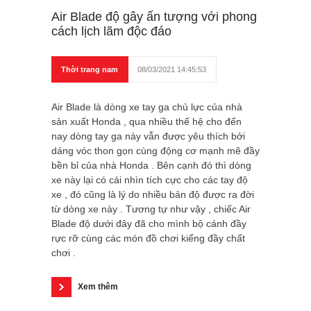
Air Blade độ gây ấn tượng với phong
cách lịch lãm độc đáo
Thời trang nam
08/03/2021 14:45:53
Air Blade là dòng xe tay ga chủ lực của nhà
sản xuất Honda , qua nhiều thế hệ cho đến
nay dòng tay ga này vẫn được yêu thích bởi
dáng vóc thon gọn cùng động cơ mạnh mẽ đầy
bền bỉ của nhà Honda . Bên cạnh đó thì dòng
xe này lại có cái nhìn tích cực cho các tay độ
xe , đó cũng là lý do nhiều bản độ được ra đời
từ dòng xe này . Tương tự như vậy , chiếc Air
Blade độ dưới đây đã cho mình bộ cánh đầy
rực rỡ cùng các món đồ chơi kiểng đầy chất
chơi .
Xem thêm