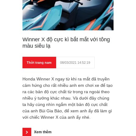
Winner X độ cực kì bắt mắt với tông
màu siêu lạ
Thời trang nam
08/03/2021 14:52:19
Honda Winner X ngay từ khi ra mắt đã truyền
cảm hứng cho rất nhiều anh em chơi xe để tạo
ra các bản độ cực chất từ trong ra ngoài theo
nhiều ý tưởng khác nhau. Và dưới đây chúng
ta hãy cùng nhìn ngắm một bản độ cực chất
của anh Bùi Gia Bảo, để xem anh ấy đã làm gì
với chiếc Winner X của anh ấy nhé.
Xem thêm