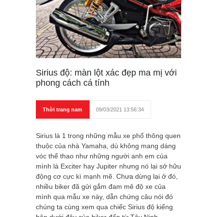
Sirius độ: màn lột xác đẹp ma mị với
phong cách cá tính
Thời trang nam
09/03/2021 13:56:34
Sirius là 1 trong những mẫu xe phổ thông quen
thuộc của nhà Yamaha, dù không mang dáng
vóc thể thao như những người anh em của
mình là Exciter hay Jupiter nhưng nó lại sở hữu
động cơ cực kì mạnh mẽ. Chưa dừng lại ở đó,
nhiều biker đã gửi gắm đam mê độ xe của
mình qua mẫu xe này, dẫn chứng câu nói đó
chúng ta cùng xem qua chiếc Sirius độ kiểng
bên dưới đây của biker đến từ Tây Ninh.