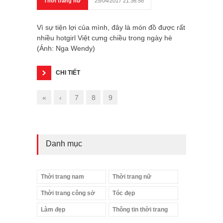
Thời trang nữ
25/04/2017 21:36:58
Vì sự tiện lợi của mình, đây là món đồ được rất
nhiều hotgirl Việt cưng chiều trong ngày hè
(Ảnh: Nga Wendy)
CHI TIẾT
«
‹
7
8
9
Danh mục
Thời trang nam
Thời trang nữ
Thời trang công sở
Tóc đẹp
Làm đẹp
Thông tin thời trang