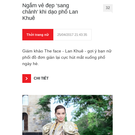
Ngắm vẻ đẹp ‘sang
32
chảnh’ khi dạo phố Lan
Khuê
Thời trang nữ
25/04/2017 21:43:35
Giám khảo The face - Lan Khuê - gợi ý bạn nữ
phối đồ đơn giản lại cực hút mắt xuống phố
ngày hè.
CHI TIẾT