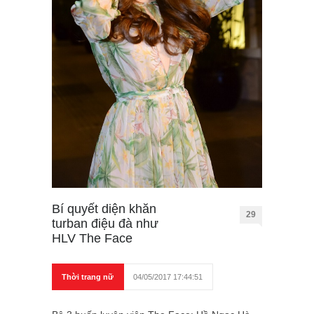
Bí quyết diện khăn
29
turban điệu đà như
HLV The Face
Thời trang nữ
04/05/2017 17:44:51