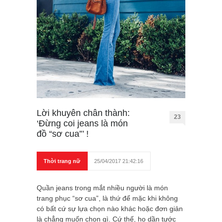
Lời khuyên chân thành:
23
‘Đừng coi jeans là món
đồ “sơ cua”’ !
Thời trang nữ
25/04/2017 21:42:16
Quần jeans trong mắt nhiều người là món
trang phục “sơ cua”, là thứ để mặc khi không
có bất cứ sự lựa chọn nào khác hoặc đơn giản
là chẳng muốn chọn gì. Cứ thế, họ dần tước