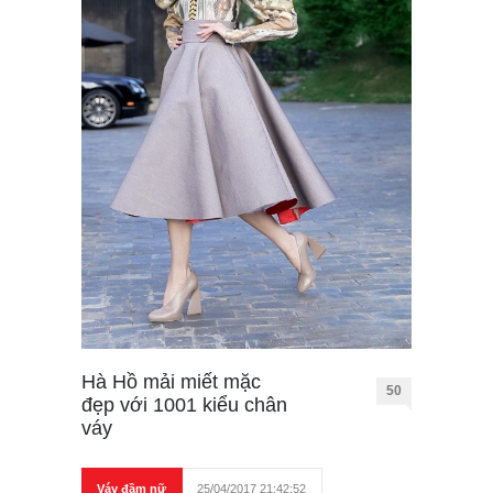
Hà Hồ mải miết mặc
50
đẹp với 1001 kiểu chân
váy
Váy đầm nữ
25/04/2017 21:42:52