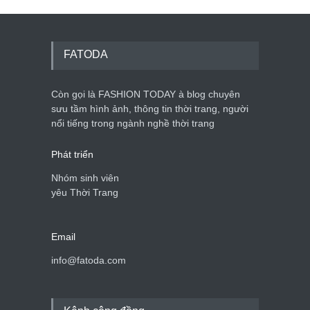
Mẫu áo khoác đẹp cho phụ
nữ 40+
Thời trang nữ
21/10/2025
FATODA
Còn gọi là FASHION TODAY à blog chuyên
Chiếc áo dài cưới của Hoa
hậu Đỗ Hà ?
sưu tầm hình ảnh, thông tin thời trang, người
nổi tiếng trong ngành nghề thời trang
Thời trang nữ
21/10/2025
Phát triển
Nhóm sinh viên
yêu Thời Trang
Email
info@fatoda.com