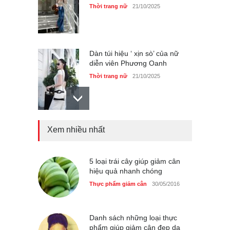
Thời trang nữ
21/10/2025
Dàn túi hiệu ‘ xịn sò’ của nữ
diễn viên Phương Oanh
Thời trang nữ
21/10/2025
Xem nhiều nhất
Mẫu áo khoác đẹp cho phụ
nữ 40+
Thời trang nữ
21/10/2025
5 loại trái cây giúp giảm cân
hiệu quả nhanh chóng
Thực phẩm giảm cân
30/05/2016
Chiếc áo dài cưới của Hoa
hậu Đỗ Hà ?
Thời trang nữ
21/10/2025
Danh sách những loại thực
phẩm giúp giảm cân đẹp da