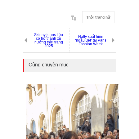
Thời trang nữ
Skinny jeans liệu
Natty xuất hiện
có trở thành xu
‘ngầu đét’ tại Paris
hướng thời trang
Fashion Week
2025
Cùng chuyên mục