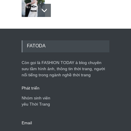
Mẫu áo khoác đẹp cho phụ
nữ 40+
Thời trang nữ
21/10/2025
FATODA
Còn gọi là FASHION TODAY à blog chuyên
Chiếc áo dài cưới của Hoa
hậu Đỗ Hà ?
sưu tầm hình ảnh, thông tin thời trang, người
nổi tiếng trong ngành nghề thời trang
Thời trang nữ
21/10/2025
Phát triển
Nhóm sinh viên
yêu Thời Trang
Email