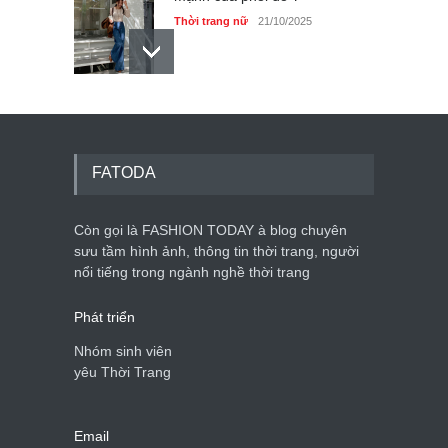
Thời trang nữ
21/10/2025
Dàn túi hiệu ‘ xịn sò’ của nữ
diễn viên Phương Oanh
Thời trang nữ
21/10/2025
FATODA
Còn gọi là FASHION TODAY à blog chuyên
sưu tầm hình ảnh, thông tin thời trang, người
Mẫu áo khoác đẹp cho phụ
nổi tiếng trong ngành nghề thời trang
nữ 40+
Thời trang nữ
21/10/2025
Phát triển
Nhóm sinh viên
yêu Thời Trang
Email