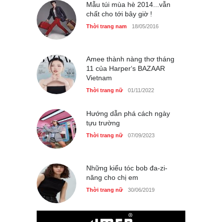
phụ nữ Pháp tin dùng
Mẫu túi mùa hè 2014...vẫn
chất cho tới bây giờ !
Thời trang nữ
14/10/2025
Thời trang nam
18/05/2016
Amee thành nàng thơ tháng
Bí quyết giữ gìn vóc dáng
11 của Harper‘s BAZAAR
của diễn viên Khánh Huyền
Vietnam
Làm đẹp
14/10/2025
Thời trang nữ
01/11/2022
Hướng dẫn phá cách ngày
tựu trường
Phong cách thời trang của
Thời trang nữ
07/09/2023
Lim Ji Yeon dạo gần đây
Thời trang nữ
14/10/2025
Những kiểu tóc bob đa-zi-
năng cho chị em
Thời trang nữ
30/06/2019
Chiếc áo dài cưới của Hoa
hậu Đỗ Hà ?
Thời trang nữ
21/10/2025