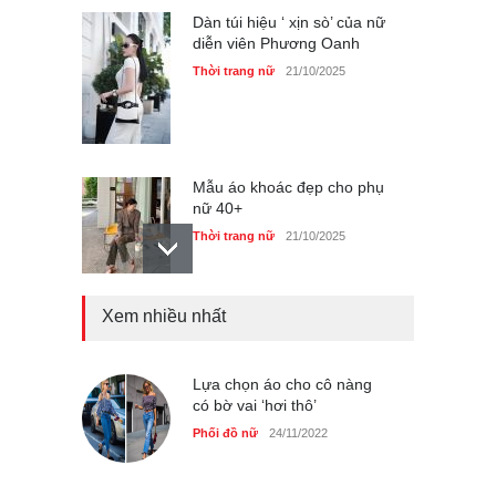
Dàn túi hiệu ‘ xịn sò’ của nữ
diễn viên Phương Oanh
Thời trang nữ
21/10/2025
Mẫu áo khoác đẹp cho phụ
nữ 40+
Thời trang nữ
21/10/2025
Xem nhiều nhất
Truy tìm thông tin áo bra
‘không lộ viền’ của nữ idol
Ning Ning
Lựa chọn áo cho cô nàng
Thời trang nữ
14/10/2025
có bờ vai ‘hơi thô’
Phối đồ nữ
24/11/2022
4 mẫu giày tôn dáng được