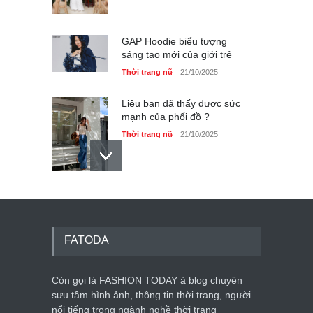
GAP Hoodie biểu tượng
sáng tạo mới của giới trẻ
Thời trang nữ
21/10/2025
Liệu bạn đã thấy được sức
mạnh của phối đồ ?
Thời trang nữ
21/10/2025
Dàn túi hiệu ‘ xịn sò’ của nữ
diễn viên Phương Oanh
Thời trang nữ
21/10/2025
FATODA
Còn gọi là FASHION TODAY à blog chuyên
sưu tầm hình ảnh, thông tin thời trang, người
Mẫu áo khoác đẹp cho phụ
nổi tiếng trong ngành nghề thời trang