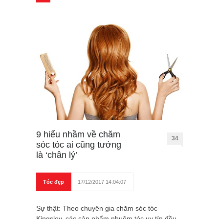
9 hiểu nhầm về chăm
34
sóc tóc ai cũng tưởng
là ‘chân lý’
Tóc đẹp
17/12/2017 14:04:07
Sự thật: Theo chuyên gia chăm sóc tóc
Kingsley, các sản phẩm nhuộm tóc uy tín đều