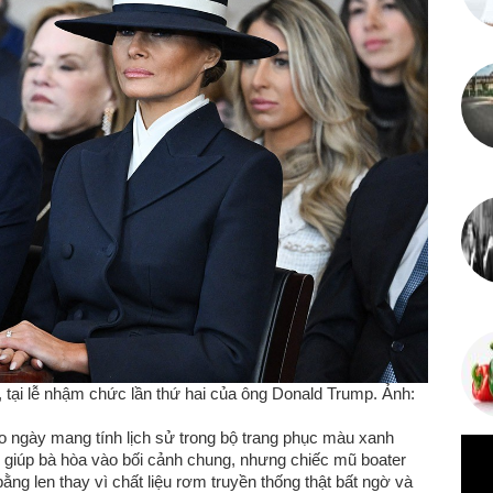
), tại lễ nhậm chức lần thứ hai của ông Donald Trump. Ảnh:
o ngày mang tính lịch sử trong bộ trang phục màu xanh
 giúp bà hòa vào bối cảnh chung, nhưng chiếc mũ boater
bằng len thay vì chất liệu rơm truyền thống thật bất ngờ và