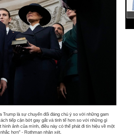
a Trump là sự chuyển đổi đáng chú ý so với những gam
h tiếp cận bớt gay gắt và tinh tế hơn so với những gì
hình ảnh của mình, điều này có thể phát đi tín hiệu về một
n nhắc hơn” - Rothman nhận xét.