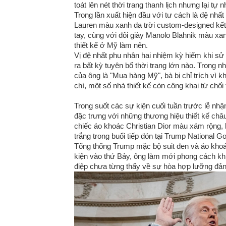
toát lên nét thời trang thanh lịch nhưng lại tự 
Trong lần xuất hiện đầu với tư cách là đệ n
Lauren màu xanh da trời custom-designed kết
tay, cùng với đôi giày Manolo Blahnik màu xan
thiết kế ở Mỹ làm nên.
Vị đệ nhất phu nhân hai nhiệm kỳ hiếm khi sử
ra bất kỳ tuyên bố thời trang lớn nào. Trong 
của ông là "Mua hàng Mỹ", bà bị chỉ trích vì
chí, một số nhà thiết kế còn công khai từ chối 
Trong suốt các sự kiện cuối tuần trước lễ nh
đặc trưng với những thương hiệu thiết kế châ
chiếc áo khoác Christian Dior màu xám rộng, 
trắng trong buổi tiếp đón tại Trump National Gol
Tổng thống Trump mặc bộ suit đen và áo khoá
kiện vào thứ Bảy, ông làm mới phong cách khi 
điệp chưa từng thấy về sự hòa hợp lưỡng đản