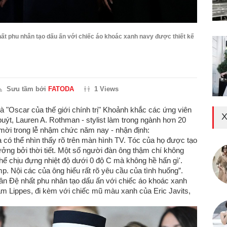
hất phu nhân tạo dấu ấn với chiếc áo khoác xanh navy được thiết kế
Sưu tầm bởi
FATODA
1 Views
là "Oscar của thế giới chính trị" Khoảnh khắc các ứng viên
X
uýt, Lauren A. Rothman - stylist làm trong ngành hơn 20
 mời trong lễ nhậm chức năm nay - nhận định:
có thể nhìn thấy rõ trên màn hình TV. Tóc của họ được tạo
ởng bởi thời tiết. Một số người đàn ông thậm chí không
hể chịu đựng nhiệt độ dưới 0 độ C mà không hề hấn gì'.
 Nội các của ông hiểu rất rõ yêu cầu của tình huống”.
ân Đệ nhất phu nhân tạo dấu ấn với chiếc áo khoác xanh
dam Lippes, đi kèm với chiếc mũ màu xanh của Eric Javits,