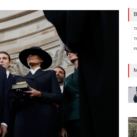
B
T
T
P
M