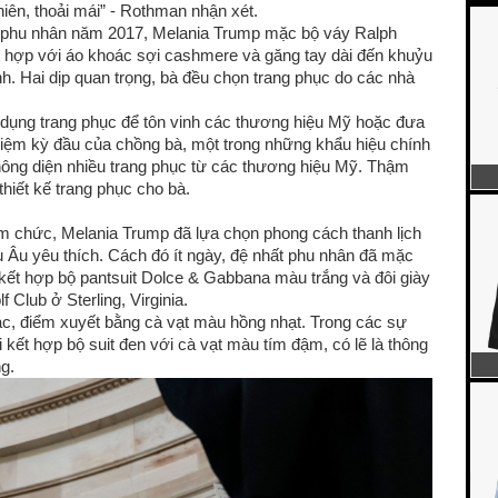
nhiên, thoải mái” - Rothman nhận xét.
hất phu nhân năm 2017, Melania Trump mặc bộ váy Ralph
 hợp với áo khoác sợi cashmere và găng tay dài đến khuỷu
h. Hai dịp quan trọng, bà đều chọn trang phục do các nhà
 dụng trang phục để tôn vinh các thương hiệu Mỹ hoặc đưa
nhiệm kỳ đầu của chồng bà, một trong những khẩu hiệu chính
 không diện nhiều trang phục từ các thương hiệu Mỹ. Thậm
thiết kế trang phục cho bà.
ậm chức, Melania Trump đã lựa chọn phong cách thanh lịch
u Âu yêu thích. Cách đó ít ngày, đệ nhất phu nhân đã mặc
kết hợp bộ pantsuit Dolce & Gabbana màu trắng và đôi giày
f Club ở Sterling, Virginia.
c, điểm xuyết bằng cà vạt màu hồng nhạt. Trong các sự
kết hợp bộ suit đen với cà vạt màu tím đậm, có lẽ là thông
g.