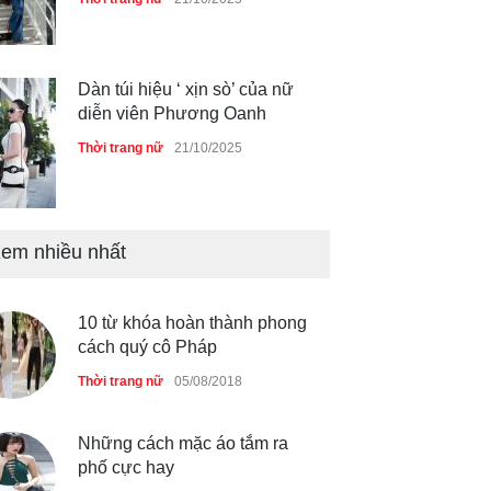
Dàn túi hiệu ‘ xịn sò’ của nữ
diễn viên Phương Oanh
Thời trang nữ
21/10/2025
Mẫu áo khoác đẹp cho phụ
em nhiều nhất
nữ 40+
Thời trang nữ
21/10/2025
10 từ khóa hoàn thành phong
cách quý cô Pháp
Chiếc áo dài cưới của Hoa
Thời trang nữ
05/08/2018
hậu Đỗ Hà ?
Thời trang nữ
21/10/2025
Những cách mặc áo tắm ra
phố cực hay