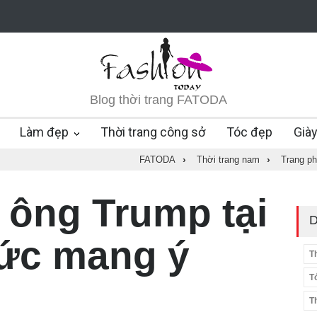
Blog thời trang FATODA
Làm đẹp
Thời trang công sở
Tóc đẹp
Già
FATODA
›
Thời trang nam
›
Trang ph
 ông Trump tại
D
ức mang ý
T
T
T