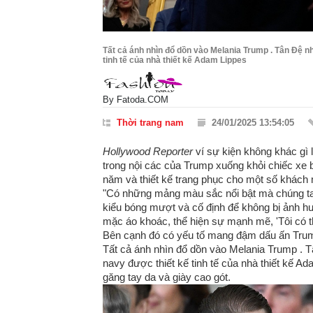
Tất cả ánh nhìn đổ dồn vào Melania Trump . Tân Đệ n
tinh tế của nhà thiết kế Adam Lippes
By
Fatoda.COM
Thời trang nam
24/01/2025 13:54:05
Hollywood Reporter
ví sự kiện không khác gì 
trong nội các của Trump xuống khỏi chiếc xe b
năm và thiết kế trang phục cho một số khách
"Có những mảng màu sắc nổi bật mà chúng ta 
kiểu bóng mượt và cố định để không bị ảnh hư
mặc áo khoác, thể hiện sự mạnh mẽ, 'Tôi có t
Bên cạnh đó có yếu tố mang đậm dấu ấn Trump.
Tất cả ánh nhìn đổ dồn vào Melania Trump . T
navy được thiết kế tinh tế của nhà thiết kế A
găng tay da và giày cao gót.