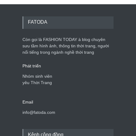
Chiếc áo dài cưới của Hoa
hậu Đỗ Hà ?
Thời trang nữ
21/10/2025
FATODA
Còn gọi là FASHION TODAY à blog chuyên
sưu tầm hình ảnh, thông tin thời trang, người
GAP Hoodie biểu tượng
nổi tiếng trong ngành nghề thời trang
sáng tạo mới của giới trẻ
Thời trang nữ
21/10/2025
Phát triển
Nhóm sinh viên
yêu Thời Trang
Email
info@fatoda.com
Kênh cộng đồng