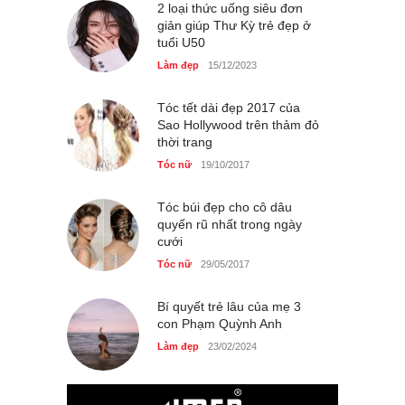
phụ nữ Pháp tin dùng
2 loại thức uống siêu đơn
giản giúp Thư Kỳ trẻ đẹp ở
Thời trang nữ
14/10/2025
tuổi U50
Làm đẹp
15/12/2023
Tóc tết dài đẹp 2017 của
Bí quyết giữ gìn vóc dáng
Sao Hollywood trên thảm đỏ
của diễn viên Khánh Huyền
thời trang
Làm đẹp
14/10/2025
Tóc nữ
19/10/2017
Tóc búi đẹp cho cô dâu
quyến rũ nhất trong ngày
cưới
Phong cách thời trang của
Lim Ji Yeon dạo gần đây
Tóc nữ
29/05/2017
Thời trang nữ
14/10/2025
Bí quyết trẻ lâu của mẹ 3
con Phạm Quỳnh Anh
Làm đẹp
23/02/2024
Chiếc áo dài cưới của Hoa
hậu Đỗ Hà ?
Thời trang nữ
21/10/2025