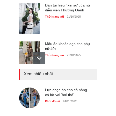
Dàn túi hiệu ‘ xịn sò’ của nữ
diễn viên Phương Oanh
Thời trang nữ
21/10/2025
Mẫu áo khoác đẹp cho phụ
nữ 40+
Thời trang nữ
21/10/2025
Xem nhiều nhất
Truy tìm thông tin áo bra
‘không lộ viền’ của nữ idol
Ning Ning
Lựa chọn áo cho cô nàng
Thời trang nữ
14/10/2025
có bờ vai ‘hơi thô’
Phối đồ nữ
24/11/2022
4 mẫu giày tôn dáng được