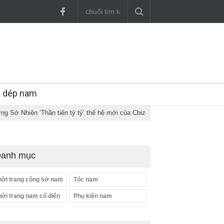
y dép nam
g Sở Nhiên ‘Thần tiên tỷ tỷ’ thế hệ mới của Cbiz
anh mục
hời trang công sở nam
Tóc nam
hời trang nam cổ điển
Phụ kiện nam
Dàn túi hiệu ‘ xịn sò’ của nữ
diễn viên Phương Oanh