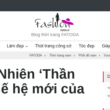
Blog thời trang FATODA
Làm đẹp
Thời trang công sở
Tóc đẹp
Già
FATODA
›
Thời trang nam
›
Phối đồ nam
›
Vươn
Nhiên ‘Thần
D
thế hệ mới của
T
T