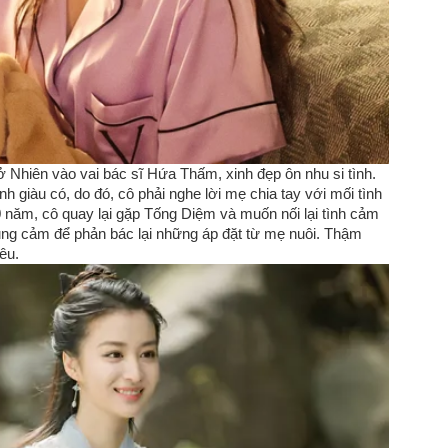
Nhiên vào vai bác sĩ Hứa Thấm, xinh đẹp ôn nhu si tình.
 giàu có, do đó, cô phải nghe lời mẹ chia tay với mối tình
ăm, cô quay lại gặp Tống Diệm và muốn nối lại tình cảm
ũng cảm để phản bác lại những áp đặt từ mẹ nuôi. Thậm
êu.