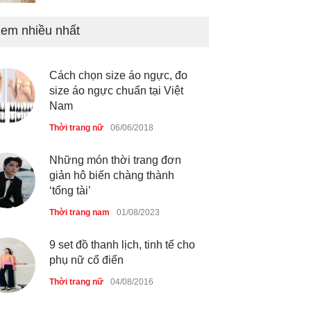
em nhiều nhất
Liệu bạn đã thấy được sức
mạnh của phối đồ ?
Cách chọn size áo ngực, đo
Thời trang nữ
21/10/2025
size áo ngực chuẩn tại Việt
Nam
Thời trang nữ
06/06/2018
Những món thời trang đơn
giản hô biến chàng thành
‘tổng tài’
Thời trang nam
01/08/2023
9 set đồ thanh lịch, tinh tế cho
phụ nữ cổ điển
Thời trang nữ
04/08/2016
Đây là xu hướng túi xách cho
chàng những ngày hè!