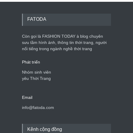
Mẫu áo khoác đẹp cho phụ
nữ 40+
Thời trang nữ
21/10/2025
FATODA
Còn gọi là FASHION TODAY à blog chuyên
Chiếc áo dài cưới của Hoa
hậu Đỗ Hà ?
sưu tầm hình ảnh, thông tin thời trang, người
nổi tiếng trong ngành nghề thời trang
Thời trang nữ
21/10/2025
Phát triển
Nhóm sinh viên
yêu Thời Trang
Email
info@fatoda.com
Kênh cộng đồng