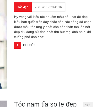
Tóc đẹp
26/05/2017 23:41:16
Hy vọng với kiểu tóc nhuộm màu nâu hạt dẻ đẹp
kiểu hàn quốc trên đây chắc hẳn các nàng đã chọn
được màu tóc ưng ý nhất cho bản thân tôn lên nét
đẹp dịu dàng nữ tính nhất thu hút mọi ánh nhìn khi
xuống phố dạo chơi.
CHI TIẾT
Tóc nam tỉa so le đẹp
175