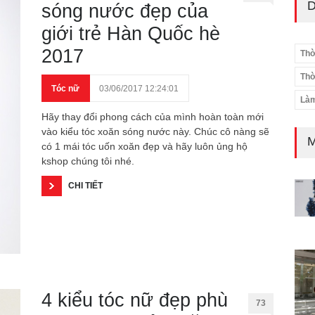
D
sóng nước đẹp của
giới trẻ Hàn Quốc hè
2017
Thờ
Thờ
Tóc nữ
03/06/2017 12:24:01
Làm
Hãy thay đổi phong cách của mình hoàn toàn mới
vào kiểu tóc xoăn sóng nước này. Chúc cô nàng sẽ
M
có 1 mái tóc uốn xoăn đẹp và hãy luôn ủng hộ
kshop chúng tôi nhé.
CHI TIẾT
4 kiểu tóc nữ đẹp phù
73