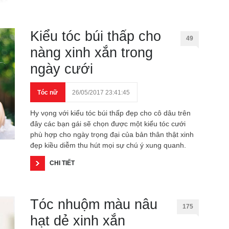
Kiểu tóc búi thấp cho
49
nàng xinh xắn trong
ngày cưới
Tóc nữ
26/05/2017 23:41:45
Hy vọng với kiểu tóc búi thấp đẹp cho cô dâu trên
đây các bạn gái sẽ chọn được một kiểu tóc cưới
phù hợp cho ngày trọng đại của bản thân thật xinh
đẹp kiều diễm thu hút mọi sự chú ý xung quanh.
CHI TIẾT
Tóc nhuộm màu nâu
175
hạt dẻ xinh xắn