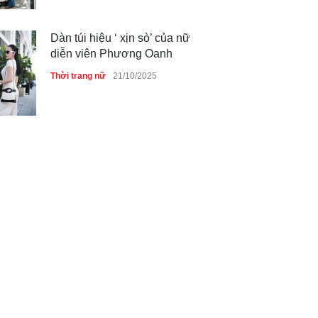
Dàn túi hiệu ‘ xịn sò’ của nữ
diễn viên Phương Oanh
Thời trang nữ
21/10/2025
Mẫu áo khoác đẹp cho phụ
nữ 40+
Thời trang nữ
21/10/2025
Chiếc áo dài cưới của Hoa
hậu Đỗ Hà ?
Thời trang nữ
21/10/2025