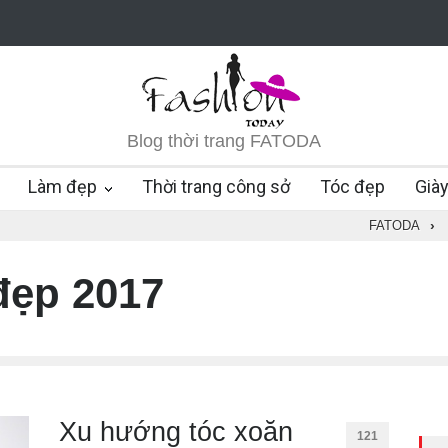
Blog thời trang FATODA
Làm đẹp
Thời trang công sở
Tóc đẹp
Già
FATODA
›
đẹp 2017
Xu hướng tóc xoăn
121