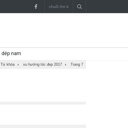
y dép nam
Từ khóa
›
xu hướng tóc đẹp 2017
›
Trang 7