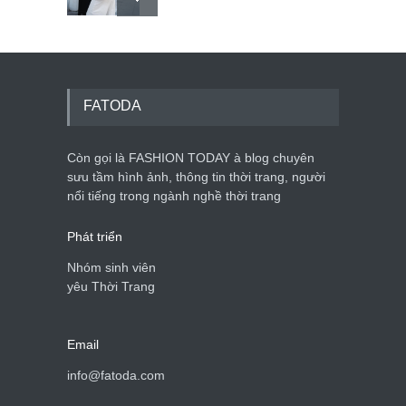
Mẫu áo khoác đẹp cho phụ
nữ 40+
Thời trang nữ
21/10/2025
FATODA
Còn gọi là FASHION TODAY à blog chuyên
Chiếc áo dài cưới của Hoa
hậu Đỗ Hà ?
sưu tầm hình ảnh, thông tin thời trang, người
nổi tiếng trong ngành nghề thời trang
Thời trang nữ
21/10/2025
Phát triển
Nhóm sinh viên
yêu Thời Trang
Email
info@fatoda.com