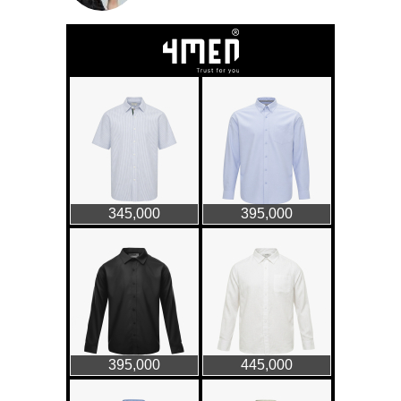
Chiếc áo dài cưới của Hoa
hậu Đỗ Hà ?
Thời trang nữ
21/10/2025
GAP Hoodie biểu tượng
sáng tạo mới của giới trẻ
Thời trang nữ
21/10/2025