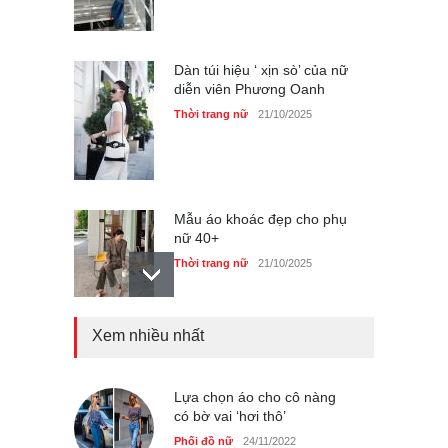
Dàn túi hiệu ‘ xịn sò’ của nữ
diễn viên Phương Oanh
Thời trang nữ
21/10/2025
Mẫu áo khoác đẹp cho phụ
nữ 40+
Thời trang nữ
21/10/2025
Xem nhiều nhất
Truy tìm thông tin áo bra
‘không lộ viền’ của nữ idol
Ning Ning
Lựa chọn áo cho cô nàng
Thời trang nữ
14/10/2025
có bờ vai ‘hơi thô’
Phối đồ nữ
24/11/2022