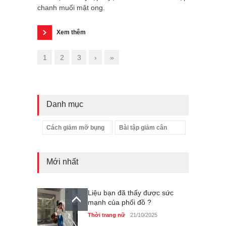
chanh muối mật ong.
Xem thêm
1
2
3
›
»
Danh mục
Cách giảm mỡ bụng
Bài tập giảm cân
Mới nhất
Liệu bạn đã thấy được sức
mạnh của phối đồ ?
Thời trang nữ
21/10/2025