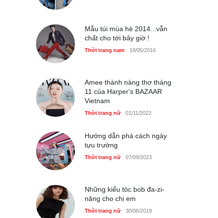
4 mẫu giày tôn dáng được
phụ nữ Pháp tin dùng
Mẫu túi mùa hè 2014...vẫn
chất cho tới bây giờ !
Thời trang nữ
14/10/2025
Thời trang nam
18/05/2016
Amee thành nàng thơ tháng
Bí quyết giữ gìn vóc dáng
11 của Harper‘s BAZAAR
của diễn viên Khánh Huyền
Vietnam
Làm đẹp
14/10/2025
Thời trang nữ
01/11/2022
Hướng dẫn phá cách ngày
tựu trường
Phong cách thời trang của
Thời trang nữ
07/09/2023
Lim Ji Yeon dạo gần đây
Thời trang nữ
14/10/2025
Những kiểu tóc bob đa-zi-
năng cho chị em
Thời trang nữ
30/06/2019