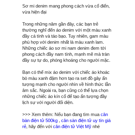
Sơ mi denim mang phong cách vừa cổ điển,
vừa hiện đại
Trong những năm gần đây, các bạn trẻ
thường nghĩ đến áo denim với một màu xanh
đầy cá tính và táo bạo. Tuy nhiên, gam màu
phù hợp với denim nhất là màu xanh lam.
Những chiếc áo sơ mi nam denim đem tới
phong cách đầy nam tính, mạnh mẽ mà tràn
đầy sự tự do, phóng khoáng cho người mặc.
Bạn có thể mix áo denim với chiếc áo khoác
bò màu xanh đậm hơn tạo ra set đồ gây ấn
tượng mạnh cho người nhìn về hình thức lẫn
âm sắc. Ngoài ra, bạn cũng có thể lựa chọn
những chiếc áo kín cổ để tạo ấn tượng đầy
lịch sự với người đối diện.
>>> Xem thêm: Nếu bạn đang tìm mua
cân
bàn điện tử 500kg
,
cân sàn điện tử uy tín giá
rẻ
, hãy đến với
cân điện tử Việt Mỹ
nhé