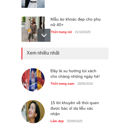
Mẫu áo khoác đẹp cho phụ
nữ 40+
Thời trang nữ
21/10/2025
Xem nhiều nhất
Chiếc áo dài cưới của Hoa
hậu Đỗ Hà ?
Thời trang nữ
21/10/2025
Đây là xu hướng túi xách
cho chàng những ngày hè!
Thời trang nam
18/05/2016
GAP Hoodie biểu tượng
sáng tạo mới của giới trẻ
15 lời khuyên về thói quen
được bác sĩ da liễu xác
Thời trang nữ
21/10/2025
nhận
Làm đẹp
25/09/2025