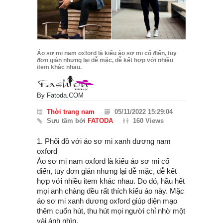
Áo sơ mi nam oxford là kiểu áo sơ mi cổ điển, tuy
đơn giản nhưng lại dễ mặc, dễ kết hợp với nhiều
item khác nhau.
By
Fatoda.COM
Thời trang nam
05/11/2022 15:29:04
Sưu tầm bởi
FATODA
160 Views
1. Phối đồ với áo sơ mi xanh dương nam
oxford
Áo sơ mi nam oxford là kiểu áo sơ mi cổ
điển, tuy đơn giản nhưng lại dễ mặc, dễ kết
hợp với nhiều item khác nhau. Do đó, hầu hết
mọi anh chàng đều rất thích kiểu áo này. Mặc
áo sơ mi xanh dương oxford giúp diện mạo
thêm cuốn hút, thu hút mọi người chỉ nhờ một
vài ánh nhìn.