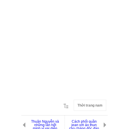
Thời trang nam
Thuận Nguyễn và
Cách phối quần
những lần hết
jean với áo thun
mình vì vai diễn
cho chàng độc đáo