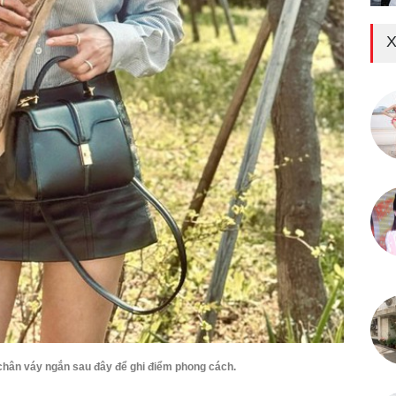
X
chân váy ngắn sau đây để ghi điểm phong cách.