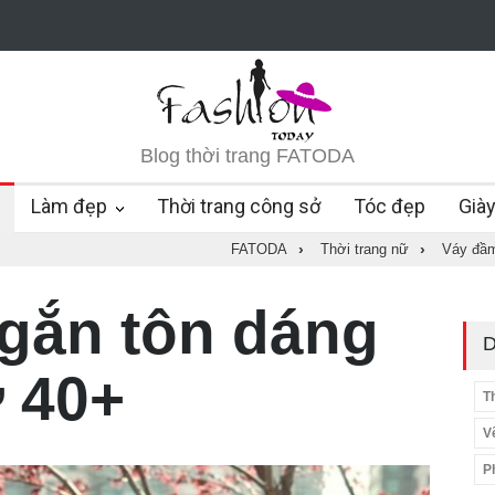
Blog thời trang FATODA
Làm đẹp
Thời trang công sở
Tóc đẹp
Già
FATODA
›
Thời trang nữ
›
Váy đầ
gắn tôn dáng
D
 40+
T
V
P