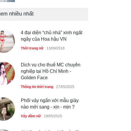
Mẫu áo khoác đẹp cho phụ
nữ 40+
em nhiều nhất
Thời trang nữ
21/10/2025
4 đại diện “chủ nhà” xinh ngất
Chiếc áo dài cưới của Hoa
ngây của Hoa hậu VN
hậu Đỗ Hà ?
Thời trang nữ
13/09/2018
Thời trang nữ
21/10/2025
Dịch vụ cho thuê MC chuyên
nghiệp tại Hồ Chí Minh -
Golden Face
Thông tin thời trang
27/05/2025
Phối váy ngắn với mẫu giày
nào mới sang - xịn - mịn ?
Váy đầm nữ
19/05/2025