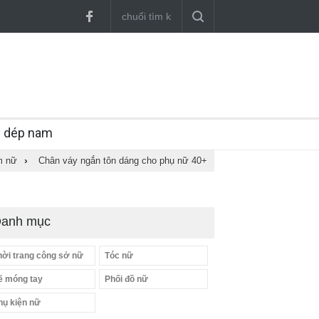
y dép nam
m nữ
›
Chân váy ngắn tôn dáng cho phụ nữ 40+
anh mục
hời trang công sở nữ
Tóc nữ
ẽ móng tay
Phối đồ nữ
hụ kiện nữ