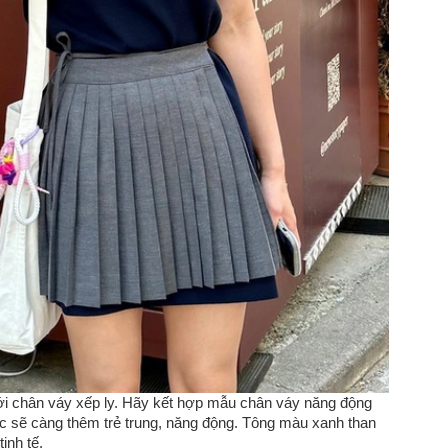
với chân váy xếp ly. Hãy kết hợp mẫu chân váy năng động
c sẽ càng thêm trẻ trung, năng động. Tông màu xanh than
inh tế.