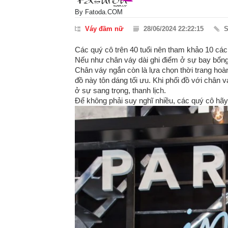
By
Fatoda.COM
Váy đầm nữ
28/06/2024 22:22:15
S
Các quý cô trên 40 tuổi nên tham khảo 10 cá
Nếu như chân váy dài ghi điểm ở sự bay bổng, 
Chân váy ngắn còn là lựa chọn thời trang hoà
đồ này tôn dáng tối ưu. Khi phối đồ với chân 
ở sự sang trọng, thanh lịch.
Để không phải suy nghĩ nhiều, các quý cô hãy