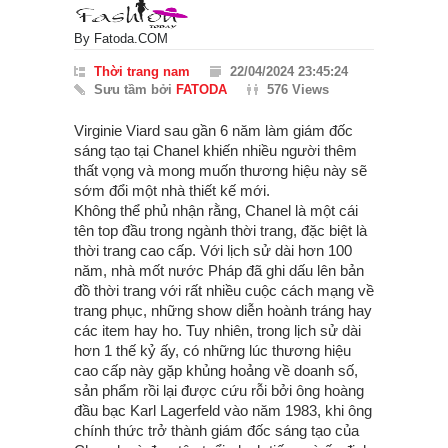
By
Fatoda.COM
Thời trang nam
22/04/2024 23:45:24
Sưu tầm bởi
FATODA
576 Views
Virginie Viard sau gần 6 năm làm giám đốc
sáng tạo tại Chanel khiến nhiều người thêm
thất vọng và mong muốn thương hiệu này sẽ
sớm đổi một nhà thiết kế mới.
Không thể phủ nhận rằng, Chanel là một cái
tên top đầu trong ngành thời trang, đặc biệt là
thời trang cao cấp. Với lịch sử dài hơn 100
năm, nhà mốt nước Pháp đã ghi dấu lên bản
đồ thời trang với rất nhiều cuộc cách mạng về
trang phục, những show diễn hoành tráng hay
các item hay ho. Tuy nhiên, trong lịch sử dài
hơn 1 thế kỷ ấy, có những lúc thương hiệu
cao cấp này gặp khủng hoảng về doanh số,
sản phẩm rồi lại được cứu rỗi bởi ông hoàng
đầu bạc Karl Lagerfeld vào năm 1983, khi ông
chính thức trở thành giám đốc sáng tạo của