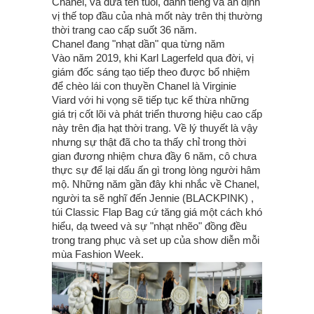
Chanel, và đưa tên tuổi, danh tiếng và ấn định
vị thế top đầu của nhà mốt này trên thị thường
thời trang cao cấp suốt 36 năm.
Chanel đang "nhạt dần" qua từng năm
Vào năm 2019, khi Karl Lagerfeld qua đời, vị
giám đốc sáng tạo tiếp theo được bổ nhiệm
để chèo lái con thuyền Chanel là Virginie
Viard với hi vọng sẽ tiếp tục kế thừa những
giá trị cốt lõi và phát triển thương hiệu cao cấp
này trên địa hạt thời trang. Về lý thuyết là vậy
nhưng sự thật đã cho ta thấy chỉ trong thời
gian đương nhiệm chưa đầy 6 năm, cô chưa
thực sự để lại dấu ấn gì trong lòng người hâm
mộ. Những năm gần đây khi nhắc về Chanel,
người ta sẽ nghĩ đến Jennie (BLACKPINK) ,
túi Classic Flap Bag cứ tăng giá một cách khó
hiểu, dạ tweed và sự "nhạt nhẽo" đồng đều
trong trang phục và set up của show diễn mỗi
mùa Fashion Week.