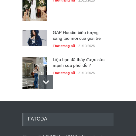
Thời trang nữ
21/10/2025
GAP Hoodie biểu tượng
sáng tạo mới của giới trẻ
Thời trang nữ
21/10/2025
Liệu bạn đã thấy được sức
mạnh của phối đồ ?
Thời trang nữ
21/10/2025
Dàn túi hiệu ‘ xịn sò’ của nữ
diễn viên Phương Oanh
Thời trang nữ
21/10/2025
FATODA