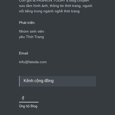
Còn gọi là FASHION TODAY à blog chuyên
sưu tầm hình ảnh, thông tin thời trang, người
Mẫu áo khoác đẹp cho phụ
nổi tiếng trong ngành nghề thời trang
nữ 40+
Thời trang nữ
21/10/2025
Phát triển
Nhóm sinh viên
yêu Thời Trang
Email
info@fatoda.com
Kênh cộng đồng
Ủng hộ Blog