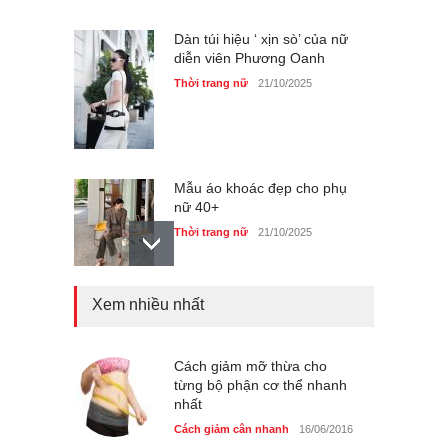
Dàn túi hiệu ‘ xịn sò’ của nữ
diễn viên Phương Oanh
Thời trang nữ
21/10/2025
Mẫu áo khoác đẹp cho phụ
nữ 40+
Thời trang nữ
21/10/2025
Xem nhiều nhất
Chiếc áo dài cưới của Hoa
hậu Đỗ Hà ?
Thời trang nữ
21/10/2025
Cách giảm mỡ thừa cho
từng bộ phận cơ thể nhanh
nhất
Cách giảm cân nhanh
16/06/2016