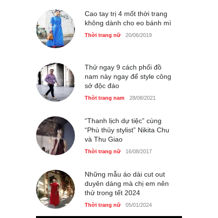
GAP Hoodie biểu tượng
sáng tạo mới của giới trẻ
Cao tay trị 4 mốt thời trang
không dành cho eo bánh mì
Thời trang nữ
21/10/2025
Thời trang nữ
20/06/2019
Thử ngay 9 cách phối đồ
nam này ngay để style công
sở độc đáo
Thời trang nam
28/08/2021
“Thanh lịch dự tiệc” cùng
“Phù thủy stylist” Nikita Chu
và Thu Giao
Thời trang nữ
16/08/2017
Những mẫu áo dài cut out
duyên dáng mà chị em nên
thử trong tết 2024
Thời trang nữ
05/01/2024