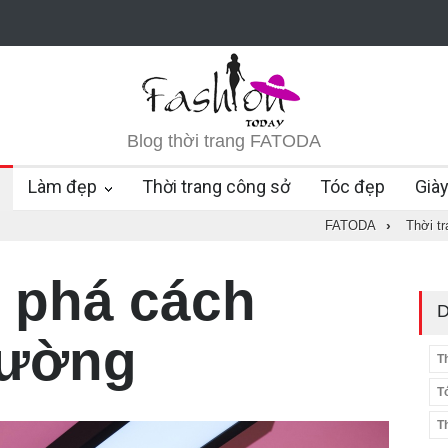
Blog thời trang FATODA
Làm đẹp
Thời trang công sở
Tóc đẹp
Già
FATODA
›
Thời t
 phá cách
D
rường
T
T
T