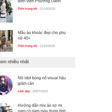
Mẫu áo khoác đẹp cho phụ
nữ 40+
Thời trang nữ
21/10/2025
Chiếc áo dài cưới của Hoa
hậu Đỗ Hà ?
Thời trang nữ
21/10/2025
em nhiều nhất
GAP Hoodie biểu tượng
sáng tạo mới của giới trẻ
Nữ idol bùng nổ visual hậu
giảm cân
Thời trang nữ
21/10/2025
Làm đẹp
20/07/2025
Hướng dẫn mix áo sơ mi