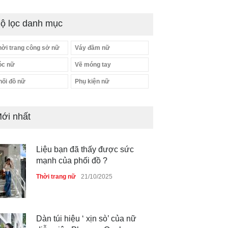
ộ lọc danh mục
hời trang công sở nữ
Váy đầm nữ
óc nữ
Vẽ móng tay
hối đồ nữ
Phụ kiện nữ
Liệu bạn đã thấy được sức
mạnh của phối đồ ?
ới nhất
Thời trang nữ
21/10/2025
Dàn túi hiệu ‘ xịn sò’ của nữ
diễn viên Phương Oanh
Thời trang nữ
21/10/2025