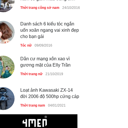
nam có gam màu trung tính
Thời trang công sở nam
24/10/2016
Danh sách 6 kiểu tóc ngắn
uốn xoăn ngang vai xinh đẹp
cho bạn gái
Tóc nữ
09/09/2016
Dân cư mạng xôn xao vì
gương mặt của Elly Trần
Thời trang nữ
21/10/2019
Loạt ảnh Kawasaki ZX-14
đời 2006 độ 500hp cứng cáp
Thời trang nam
04/01/2021