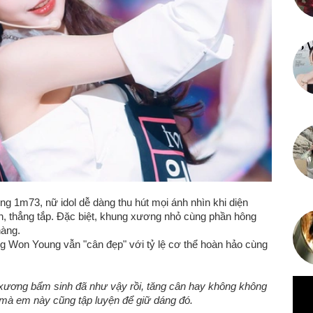
ng 1m73, nữ idol dễ dàng thu hút mọi ánh nhìn khi diện
gọn, thẳng tắp. Đặc biệt, khung xương nhỏ cùng phần hông
nàng.
g Won Young vẫn "cân đẹp" với tỷ lệ cơ thể hoàn hảo cùng
 xương bẩm sinh đã như vậy rồi, tăng cân hay không không
, mà em này cũng tập luyện để giữ dáng đó.