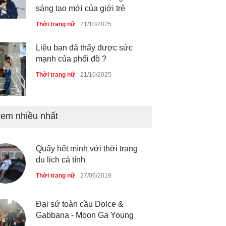
Dàn túi hiệu ‘ xịn sò’ của nữ
diễn viên Phương Oanh
Thời trang nữ
21/10/2025
em nhiều nhất
Mẫu áo khoác đẹp cho phụ
nữ 40+
Thời trang nữ
21/10/2025
Quẩy hết mình với thời trang
du lịch cá tính
Chiếc áo dài cưới của Hoa
Thời trang nữ
27/06/2019
hậu Đỗ Hà ?
Thời trang nữ
21/10/2025
Đại sứ toàn cầu Dolce &
Gabbana - Moon Ga Young