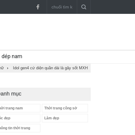
y dép nam
 nữ
›
Idol gen4 cứ diện quần dài là gây sốt MXH
anh mục
hời trang nam
Thời trang công sở
óc đẹp
Làm đẹp
hông tin thời trang