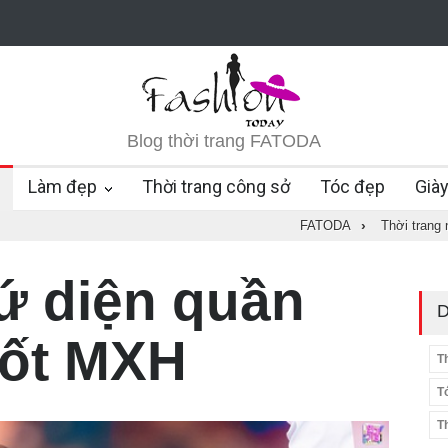
Blog thời trang FATODA
Làm đẹp
Thời trang công sở
Tóc đẹp
Già
FATODA
›
Thời trang
cứ diện quần
D
sốt MXH
T
T
T