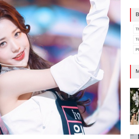
B
T
T
P
M