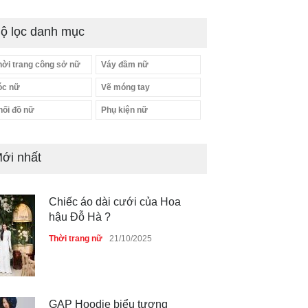
ộ lọc danh mục
hời trang công sở nữ
Váy đầm nữ
óc nữ
Vẽ móng tay
hối đồ nữ
Phụ kiện nữ
ới nhất
GAP Hoodie biểu tượng
sáng tạo mới của giới trẻ
Thời trang nữ
21/10/2025
Liệu bạn đã thấy được sức
mạnh của phối đồ ?
Thời trang nữ
21/10/2025