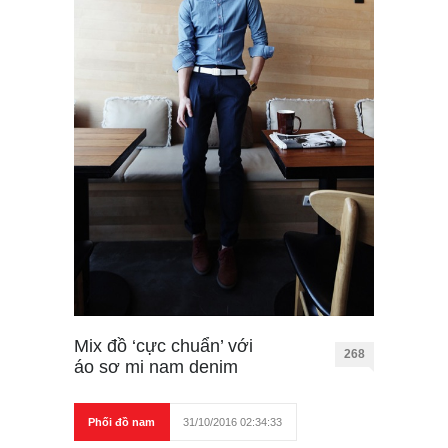
Mix đồ ‘cực chuẩn’ với
268
áo sơ mi nam denim
Phối đồ nam
31/10/2016 02:34:33