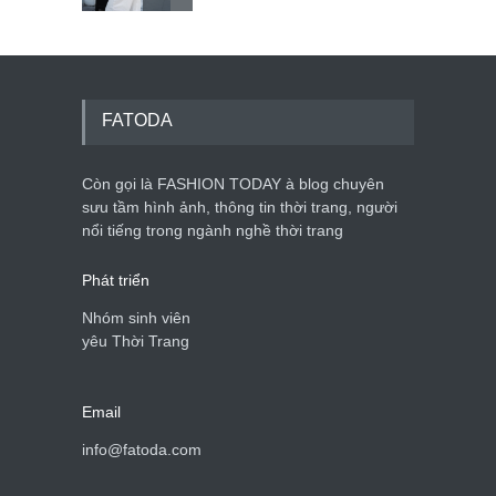
Mẫu áo khoác đẹp cho phụ
nữ 40+
Thời trang nữ
21/10/2025
FATODA
Còn gọi là FASHION TODAY à blog chuyên
Chiếc áo dài cưới của Hoa
hậu Đỗ Hà ?
sưu tầm hình ảnh, thông tin thời trang, người
nổi tiếng trong ngành nghề thời trang
Thời trang nữ
21/10/2025
Phát triển
Nhóm sinh viên
yêu Thời Trang
Email
info@fatoda.com