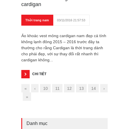
cardigan
Thời trang nam
03/11/2016 21:57:53
Áo khoác vest mỏng cardigan nam đẹp cá tính
không lạnh đông 2015 – 2016 trước đây ta
thường cho rằng Cardigan là thời trang dành
cho phái đẹp, với sự thay đổi rất nhanh thì
cardigan không...
CHI TIẾT
«
‹
10
11
12
13
14
›
»
Danh mục