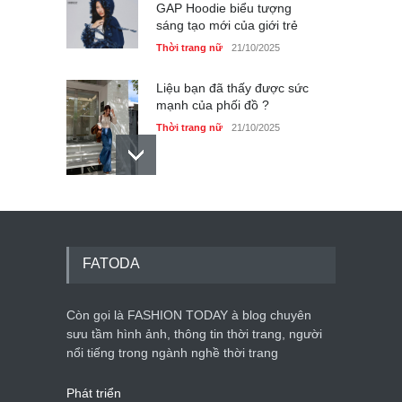
GAP Hoodie biểu tượng
sáng tạo mới của giới trẻ
Thời trang nữ
21/10/2025
Liệu bạn đã thấy được sức
mạnh của phối đồ ?
Thời trang nữ
21/10/2025
Dàn túi hiệu ‘ xịn sò’ của nữ
diễn viên Phương Oanh
Thời trang nữ
21/10/2025
FATODA
Còn gọi là FASHION TODAY à blog chuyên
sưu tầm hình ảnh, thông tin thời trang, người
Mẫu áo khoác đẹp cho phụ
nổi tiếng trong ngành nghề thời trang
nữ 40+
Thời trang nữ
21/10/2025
Phát triển