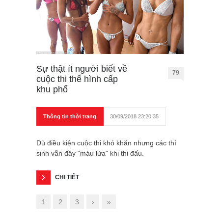
Sự thật ít người biết về
79
cuộc thi thể hình cấp
khu phố
Thông tin thời trang
30/09/2018 23:20:35
Dù điều kiện cuộc thi khó khăn nhưng các thí
sinh vẫn đầy "máu lửa" khi thi đấu.
CHI TIẾT
1
2
3
›
»