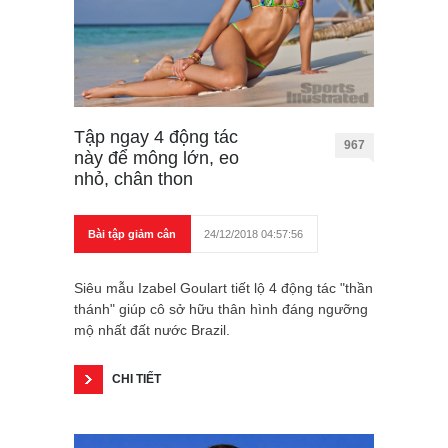
Tập ngay 4 động tác
967
này để mông lớn, eo
nhỏ, chân thon
Bài tập giảm cân
24/12/2018 04:57:56
Siêu mẫu Izabel Goulart tiết lộ 4 động tác "thần
thánh" giúp cô sở hữu thân hình đáng ngưỡng
mộ nhất đất nước Brazil.
CHI TIẾT