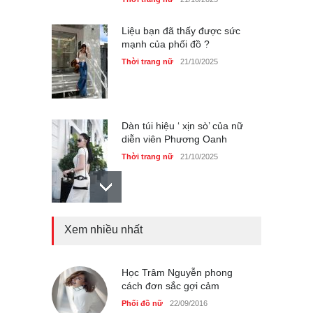
Thời trang nữ
21/10/2025
Dàn túi hiệu ‘ xịn sò’ của nữ
diễn viên Phương Oanh
Thời trang nữ
21/10/2025
Mẫu áo khoác đẹp cho phụ
nữ 40+
Thời trang nữ
21/10/2025
Xem nhiều nhất
Chiếc áo dài cưới của Hoa
hậu Đỗ Hà ?
Thời trang nữ
21/10/2025
Học Trâm Nguyễn phong
cách đơn sắc gợi cảm