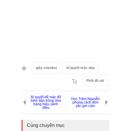
giày sneaker
bí quyết mặc đẹp
Phối đồ nữ
Bí quyết để mặc đồ
Học Trâm Nguyễn
bình dân trông như
phong cách đơn
hàng hiệu sành
sắc gợi cảm
điệu
Cùng chuyên mục