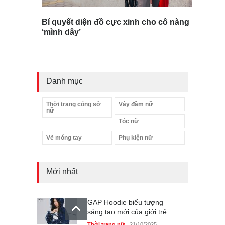
Bí quyết diện đồ cực xinh cho cô nàng
‘mình dây’
Danh mục
Thời trang công sở
Váy đầm nữ
nữ
Tóc nữ
Vẽ móng tay
Phụ kiện nữ
GAP Hoodie biểu tượng
Mới nhất
sáng tạo mới của giới trẻ
Thời trang nữ
21/10/2025
Liệu bạn đã thấy được sức
mạnh của phối đồ ?