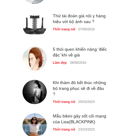
Phối đồ nữ
22/09/2016
Thử tài đoán giá nội y hàng
hiệu với bộ ảnh sau ?
Thời trang nữ
07/09/2016
5 thói quen khiến nàng ‘điếc
đặc’ khi về già
Làm đẹp
28/08/2016
Khi thảm đỏ kết thúc những
bộ trang phục sẽ đi về đâu
?
Thời trang nữ
25/03/2024
Mẫu bikini gây sốt cõi mạng
của Lisa(BLACKPINK)