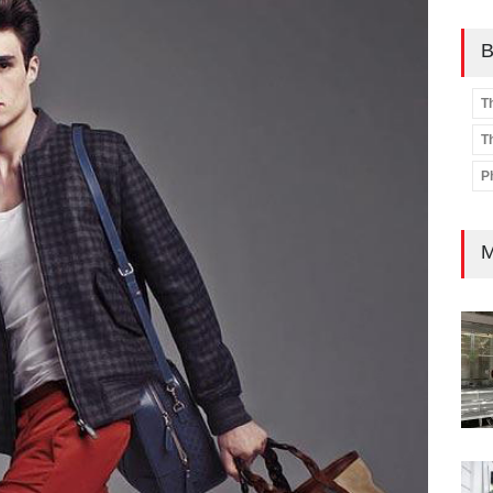
B
T
T
P
M