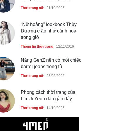
Thời trang nữ
21/10/2025
Thời trang nữ
21/10/2025
“Nữ hoàng” lookbook Thùy
Dương e ấp như cánh hoa
trong gió
Thông tin thời trang
12/11/2016
Nàng GenZ nên có một chiếc
barrel jeans trong tủ
Thời trang nữ
23/05/2025
Phong cách thời trang của
Lim Ji Yeon dạo gần đây
Thời trang nữ
14/10/2025