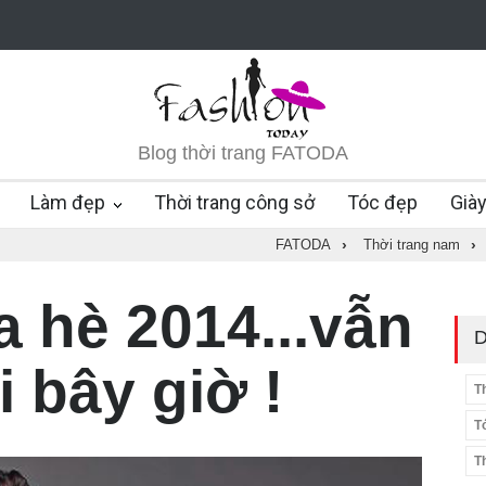
Blog thời trang FATODA
Làm đẹp
Thời trang công sở
Tóc đẹp
Già
FATODA
›
Thời trang nam
›
 hè 2014...vẫn
D
i bây giờ !
T
T
T