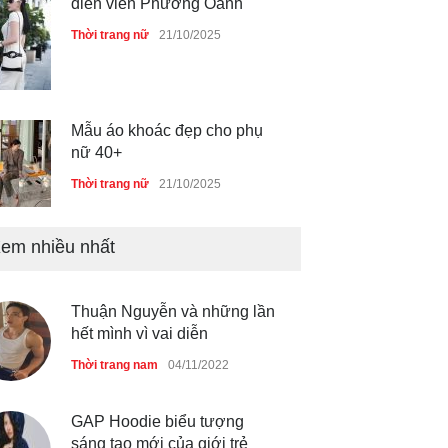
diễn viên Phương Oanh
Thời trang nữ
21/10/2025
Mẫu áo khoác đẹp cho phụ
nữ 40+
Thời trang nữ
21/10/2025
em nhiều nhất
Chiếc áo dài cưới của Hoa
hậu Đỗ Hà ?
Thời trang nữ
21/10/2025
Thuận Nguyễn và những lần
hết mình vì vai diễn
Thời trang nam
04/11/2022
GAP Hoodie biểu tượng
sáng tạo mới của giới trẻ
GAP Hoodie biểu tượng
sáng tạo mới của giới trẻ