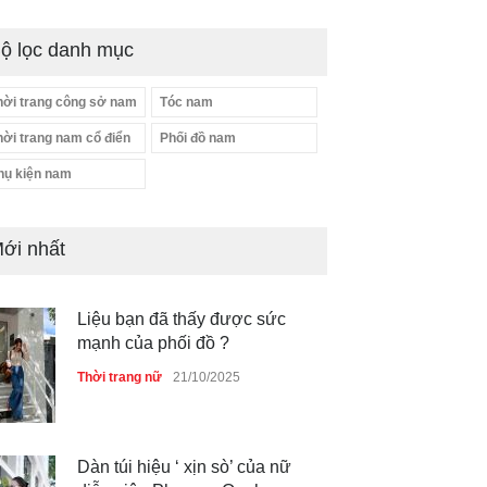
ộ lọc danh mục
hời trang công sở nam
Tóc nam
hời trang nam cổ điển
Phối đồ nam
hụ kiện nam
ới nhất
Liệu bạn đã thấy được sức
mạnh của phối đồ ?
Thời trang nữ
21/10/2025
Dàn túi hiệu ‘ xịn sò’ của nữ