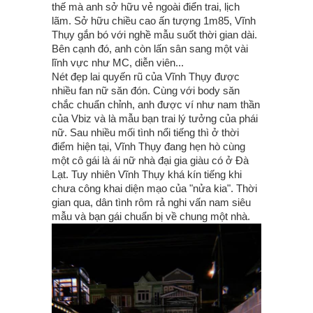
thế mà anh sở hữu vẻ ngoài điển trai, lịch
lãm. Sở hữu chiều cao ấn tượng 1m85, Vĩnh
Thụy gắn bó với nghề mẫu suốt thời gian dài.
Bên cạnh đó, anh còn lấn sân sang một vài
lĩnh vực như MC, diễn viên...
Nét đẹp lai quyến rũ của Vĩnh Thụy được
nhiều fan nữ săn đón. Cùng với body săn
chắc chuẩn chỉnh, anh được ví như nam thần
của Vbiz và là mẫu bạn trai lý tưởng của phái
nữ. Sau nhiều mối tình nổi tiếng thì ở thời
điểm hiện tại, Vĩnh Thụy đang hẹn hò cùng
một cô gái là ái nữ nhà đại gia giàu có ở Đà
Lạt. Tuy nhiên Vĩnh Thụy khá kín tiếng khi
chưa công khai diện mạo của "nửa kia". Thời
gian qua, dân tình rôm rả nghi vấn nam siêu
mẫu và bạn gái chuẩn bị về chung một nhà.