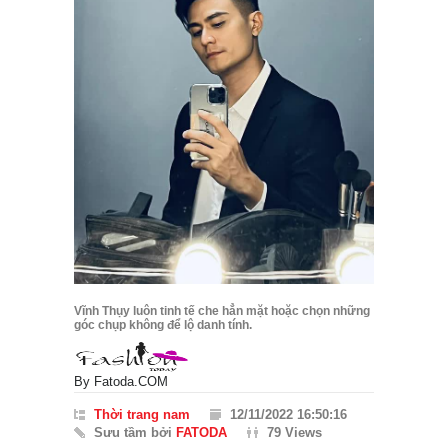
Vĩnh Thụy luôn tinh tế che hẳn mặt hoặc chọn những
góc chụp không để lộ danh tính.
By
Fatoda.COM
Thời trang nam
12/11/2022 16:50:16
Sưu tầm bởi
FATODA
79 Views