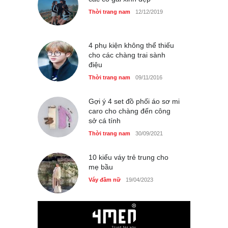
Thời trang nữ
21/10/2025
Thời trang nam
12/12/2019
4 phụ kiện không thể thiếu
cho các chàng trai sành
điệu
Thời trang nam
09/11/2016
Gợi ý 4 set đồ phối áo sơ mi
caro cho chàng đến công
sở cá tính
Thời trang nam
30/09/2021
10 kiểu váy trẻ trung cho
mẹ bầu
Váy đầm nữ
19/04/2023