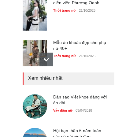
diễn viên Phương Oanh
Thời trang nữ
21/10/2025
Mẫu áo khoác đẹp cho phụ
nữ 40+
Thời trang nữ
21/10/2025
Xem nhiều nhất
Chiếc áo dài cưới của Hoa
hậu Đỗ Hà ?
Thời trang nữ
21/10/2025
Dàn sao Việt khoe dáng với
áo dài
Váy đầm nữ
03/04/2018
GAP Hoodie biểu tượng
sáng tạo mới của giới trẻ
Hội bạn thân 6 năm toàn
các cô gái xinh đẹp