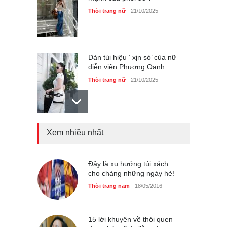
Thời trang nữ
21/10/2025
Dàn túi hiệu ‘ xịn sò’ của nữ
diễn viên Phương Oanh
Thời trang nữ
21/10/2025
Xem nhiều nhất
Mẫu áo khoác đẹp cho phụ
nữ 40+
Thời trang nữ
21/10/2025
Đây là xu hướng túi xách
cho chàng những ngày hè!
Thời trang nam
18/05/2016
Chiếc áo dài cưới của Hoa
hậu Đỗ Hà ?
Thời trang nữ
21/10/2025
15 lời khuyên về thói quen