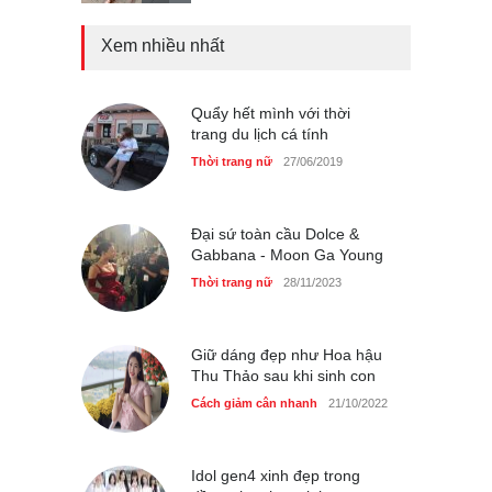
Xem nhiều nhất
Chiếc áo dài cưới của Hoa
hậu Đỗ Hà ?
Thời trang nữ
21/10/2025
Quẩy hết mình với thời
trang du lịch cá tính
Thời trang nữ
27/06/2019
GAP Hoodie biểu tượng
sáng tạo mới của giới trẻ
Đại sứ toàn cầu Dolce &
Gabbana - Moon Ga Young
Thời trang nữ
21/10/2025
Thời trang nữ
28/11/2023
Giữ dáng đẹp như Hoa hậu
Thu Thảo sau khi sinh con
Cách giảm cân nhanh
21/10/2022
Idol gen4 xinh đẹp trong