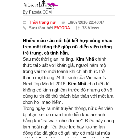
By
Fatoda.COM
Thời trang nữ
18/07/2016 22:43:47
Sưu tầm bởi
FATODA
78 Views
Nhiều màu sắc nổi bật kết hợp cùng nhau
trên một tổng thể giúp nữ diễn viên trông
trẻ trung, cá tính hẳn.
Sau một thời gian im ắng,
Kim Nhã
chính
thức tái xuất với khán giả, người hâm mộ
trong vai trò mới toanh khi chính thức trở
thành một trong 24 thí sinh của Vietnam’s
Next Top Model 2016.
Kim Nhã
cho biết dù
không có kinh nghiệm trước đó nhưng cô vô
cùng tự tin để thử thách bản thân với một lựa
chọn hơi mạo hiểm.
Trong ngày ra mắt truyền thông, nữ diễn viên
bị nhận xét có màn trình diễn khó ai sánh
bằng khi “catwalk như đi chợ”. Điều này càng
làm hoài nghi liệu thực lực hay lượng fan
đông đảo đã giúp cô gái này có mặt tại mùa