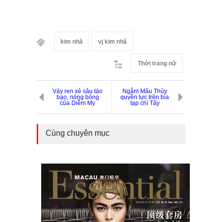
kim nhã
vj kim nhã
Thời trang nữ
Váy ren xẻ sâu táo
Ngắm Mâu Thủy
bạo, nóng bỏng
quyền lực trên bìa
của Diễm My
tạp chí Tây
Cùng chuyên mục