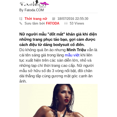
By
Fatoda.COM
Thời trang nữ
18/07/2016 22:55:30
Sưu tầm bởi
FATODA
53 Views
Nữ người mẫu "đốt mắt" khán giả khi diện
những trang phục táo bạo, gợi cảm được
cách điệu từ dáng bodysuit cổ điển.
Dù không quá ồn ào nhưng
Minh Triệu
vẫn là
cái tên sáng giá trong làng
mẫu việt
khi liên
tục xuất hiện trên các sàn diễn lớn, nhỏ và
những tạp chí thời trang cao cấp. Nữ người
mẫu sở hữu số đo 3 vòng nổi bật, đôi chân
dài thẳng tắp cùng gương mặt góc cạnh ăn
ảnh.