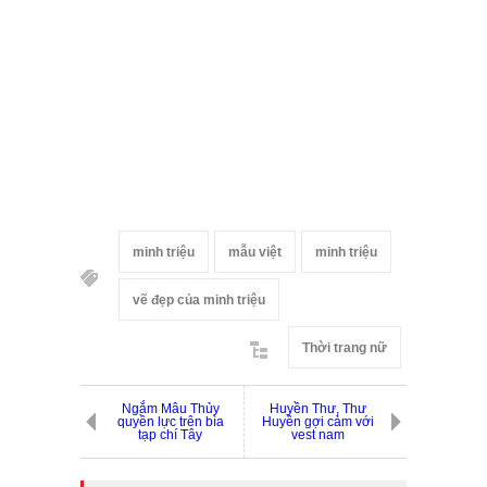
minh triệu
mẫu việt
minh triệu
vẽ đẹp của minh triệu
Thời trang nữ
Ngắm Mâu Thủy
Huyền Thư, Thư
quyền lực trên bìa
Huyền gợi cảm với
tạp chí Tây
vest nam