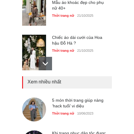
Mẫu áo khoác đẹp cho phụ
nữ 40+
Thời trang nữ
21/10/2025
Chiếc áo dài cưới của Hoa
hậu Đỗ Hà ?
Thời trang nữ
21/10/2025
Xem nhiều nhất
GAP Hoodie biểu tượng
sáng tạo mới của giới trẻ
Thời trang nữ
21/10/2025
5 món thời trang giúp nàng
‘hack tuổi’ vi diệu
Liệu bạn đã thấy được sức
Thời trang nữ
10/06/2023
mạnh của phối đồ ?
Thời trang nữ
21/10/2025
Khi trang phục dân tộc được