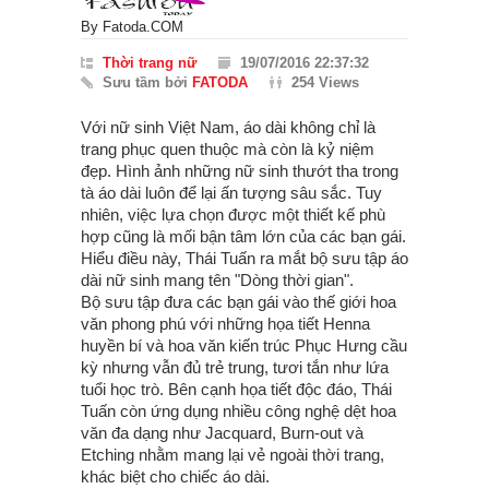
By
Fatoda.COM
Thời trang nữ
19/07/2016 22:37:32
Sưu tầm bởi
FATODA
254 Views
Với nữ sinh Việt Nam, áo dài không chỉ là
trang phục quen thuộc mà còn là kỷ niệm
đẹp. Hình ảnh những nữ sinh thướt tha trong
tà áo dài luôn để lại ấn tượng sâu sắc. Tuy
nhiên, việc lựa chọn được một thiết kế phù
hợp cũng là mối bận tâm lớn của các bạn gái.
Hiểu điều này, Thái Tuấn ra mắt bộ sưu tập áo
dài nữ sinh mang tên "Dòng thời gian".
Bộ sưu tập đưa các bạn gái vào thế giới hoa
văn phong phú với những họa tiết Henna
huyền bí và hoa văn kiến trúc Phục Hưng cầu
kỳ nhưng vẫn đủ trẻ trung, tươi tắn như lứa
tuổi học trò. Bên cạnh họa tiết độc đáo, Thái
Tuấn còn ứng dụng nhiều công nghệ dệt hoa
văn đa dạng như Jacquard, Burn-out và
Etching nhằm mang lại vẻ ngoài thời trang,
khác biệt cho chiếc áo dài.