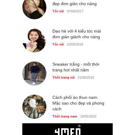
đẹp đơn giản cho nàng
Thời trang nữ
21/10/2025
Tóc nữ
07/06/2017
Dạo hè với 4 kiểu tóc mái
đơn giản giành cho nàng
Tóc nữ
23/05/2016
Sneaker trắng - mốt thời
trang hot nhất năm
Thời trang nữ
21/06/2019
Cách phối áo thun nam:
Mặc sao cho đẹp và phong
cách
Thời trang nam
18/05/2022