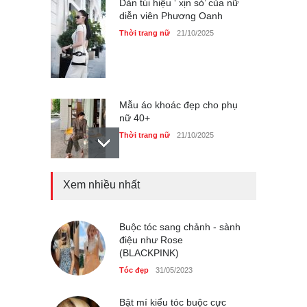
Dàn túi hiệu ‘ xịn sò’ của nữ
diễn viên Phương Oanh
Thời trang nữ
21/10/2025
Mẫu áo khoác đẹp cho phụ
nữ 40+
Thời trang nữ
21/10/2025
Xem nhiều nhất
Chiếc áo dài cưới của Hoa
hậu Đỗ Hà ?
Thời trang nữ
21/10/2025
Buộc tóc sang chảnh - sành
điệu như Rose
(BLACKPINK)
Tóc đẹp
31/05/2023
GAP Hoodie biểu tượng
sáng tạo mới của giới trẻ
Bật mí kiểu tóc buộc cực