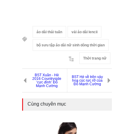
áo dài thái tuấn
vải áo dài lencii
bộ sưu tập áo dài nữ sinh dòng thời gian
Thời trang nữ
BST Xuân - Hè
BST Hè về trên váy
2016 Countryside
hoa cúc rực rỡ của
‘cực đỉnh’ Đỗ
Đỗ Mạnh Cường
Mạnh Cường
Cùng chuyên mục