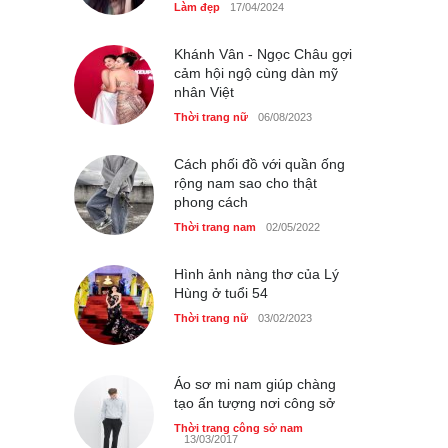
Làm đẹp
17/04/2024
GAP Hoodie biểu tượng
sáng tạo mới của giới trẻ
Khánh Vân - Ngọc Châu gợi
cảm hội ngộ cùng dàn mỹ
Thời trang nữ
21/10/2025
nhân Việt
Thời trang nữ
06/08/2023
Cách phối đồ với quần ống
rộng nam sao cho thật
phong cách
Thời trang nam
02/05/2022
Hình ảnh nàng thơ của Lý
Hùng ở tuổi 54
Thời trang nữ
03/02/2023
Áo sơ mi nam giúp chàng
tạo ấn tượng nơi công sở
Thời trang công sở nam
13/03/2017