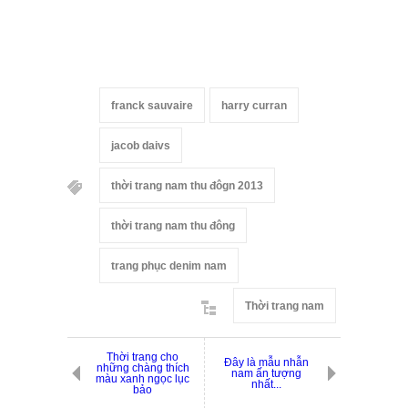
franck sauvaire
harry curran
jacob daivs
thời trang nam thu đôgn 2013
thời trang nam thu đông
trang phục denim nam
Thời trang nam
Thời trang cho
Đây là mẫu nhẫn
những chàng thích
nam ấn tượng
màu xanh ngọc lục
nhất...
bảo