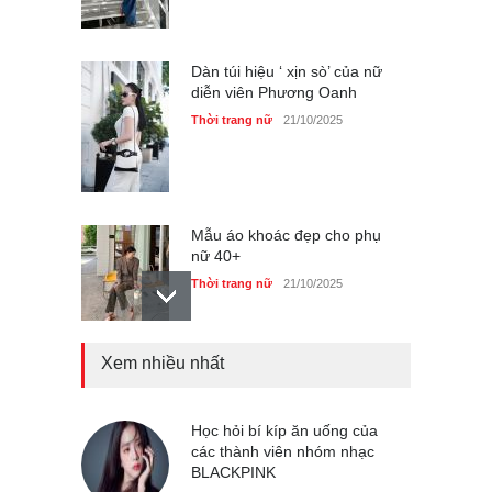
Dàn túi hiệu ‘ xịn sò’ của nữ
diễn viên Phương Oanh
Thời trang nữ
21/10/2025
Mẫu áo khoác đẹp cho phụ
nữ 40+
Thời trang nữ
21/10/2025
Xem nhiều nhất
Chiếc áo dài cưới của Hoa
hậu Đỗ Hà ?
Thời trang nữ
21/10/2025
Học hỏi bí kíp ăn uống của
các thành viên nhóm nhạc
BLACKPINK