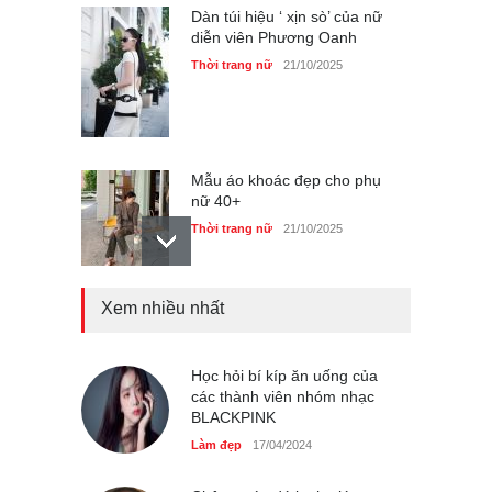
Mẫu áo khoác đẹp cho phụ
nữ 40+
Thời trang nữ
21/10/2025
Chiếc áo dài cưới của Hoa
hậu Đỗ Hà ?
Thời trang nữ
21/10/2025
Xem nhiều nhất
GAP Hoodie biểu tượng
sáng tạo mới của giới trẻ
Học hỏi bí kíp ăn uống của
các thành viên nhóm nhạc
Thời trang nữ
21/10/2025
BLACKPINK
Làm đẹp
17/04/2024