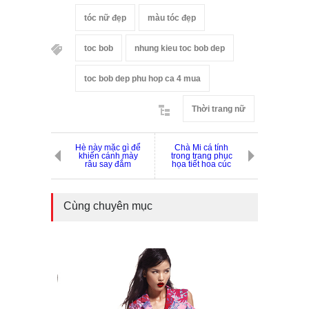
tóc nữ đẹp
màu tóc đẹp
toc bob
nhung kieu toc bob dep
toc bob dep phu hop ca 4 mua
Thời trang nữ
Hè này mặc gì để
Chà Mi cá tính
khiến cánh mày
trong trang phục
râu say đắm
họa tiết hoa cúc
Cùng chuyên mục