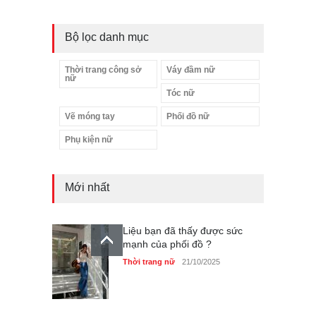
Bộ lọc danh mục
Thời trang công sở
Váy đầm nữ
nữ
Tóc nữ
Vẽ móng tay
Phối đồ nữ
Phụ kiện nữ
Liệu bạn đã thấy được sức
mạnh của phối đồ ?
Mới nhất
Thời trang nữ
21/10/2025
Dàn túi hiệu ‘ xịn sò’ của nữ
diễn viên Phương Oanh
Thời trang nữ
21/10/2025