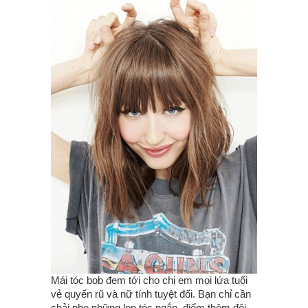
Mái tóc bob đem tới cho chị em mọi lứa tuổi
vẻ quyến rũ và nữ tính tuyệt đối. Bạn chỉ cần
chải nhẹ những lọn tóc ngắn, điểm thêm đôi