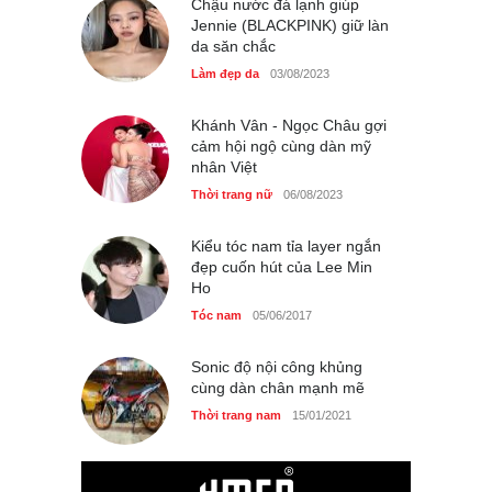
Chậu nước đá lạnh giúp
Jennie (BLACKPINK) giữ làn
da săn chắc
Làm đẹp da
03/08/2023
Khánh Vân - Ngọc Châu gợi
cảm hội ngộ cùng dàn mỹ
nhân Việt
Thời trang nữ
06/08/2023
Kiểu tóc nam tỉa layer ngắn
đẹp cuốn hút của Lee Min
Ho
Tóc nam
05/06/2017
Sonic độ nội công khủng
cùng dàn chân mạnh mẽ
Thời trang nam
15/01/2021