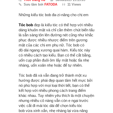
Sưu tầm bởi
FATODA
11 Views
Những kiểu tóc bob đa-zi-năng cho chị em
Tóc bob
đẹp là kiểu tóc có thể hợp với nhiều
dáng khuôn mặt và chỉ cần thêm chút biến tấu
là sẵn sàng tôn lên đường nét cũng như khắc
phục được nhiều nhược điểm trên gương
mặt của các chị em phụ nữ. Tóc bob có
độ dài ngang xương quai hàm. Kiểu tóc này
có nhiều cách tạo kiểu. Bạn có thể cắt bằng,
uốn cụp phần đuôi ôm lấy mặt hoặc tỉa nhẹ
nhàng, uốn xoăn nhẹ hoặc để tự nhiên.
Tóc bob đã và vẫn đang trở thành một xu
hướng được phái đẹp quan tâm hết mực bởi
nó phù hợp với mọi loại thời tiết, bạn có thể
kết hợp với nhiều phong cách trang điểm
khác nhau. Tuy nhiên yêu thích là một chuyện
nhưng nhiều cô nàng vẫn còn e ngại trước
việc cắt đi mái tóc dài để chọn kiểu tóc
bob vừa xinh xắn, nhẹ nhàng lại vừa năng