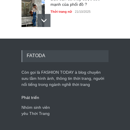
mạnh của phối đồ ?
Thời trang nữ
21/10/2025
Dàn túi hiệu ‘ xịn sò’ của nữ
diễn viên Phương Oanh
Thời trang nữ
21/10/2025
FATODA
Còn gọi là FASHION TODAY à blog chuyên
sưu tầm hình ảnh, thông tin thời trang, người
Mẫu áo khoác đẹp cho phụ
nổi tiếng trong ngành nghề thời trang
nữ 40+
Thời trang nữ
21/10/2025
Phát triển
Nhóm sinh viên
yêu Thời Trang